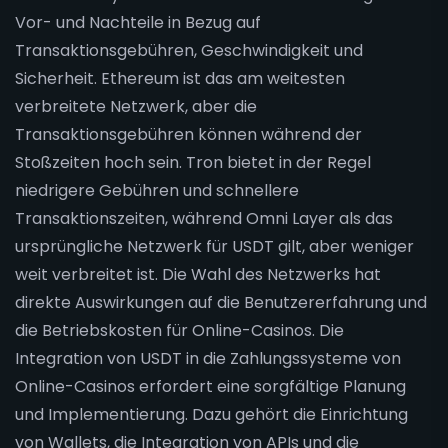
Vor- und Nachteile in Bezug auf
Transaktionsgebühren, Geschwindigkeit und
Sicherheit. Ethereum ist das am weitesten
verbreitete Netzwerk, aber die
Transaktionsgebühren können während der
Stoßzeiten hoch sein. Tron bietet in der Regel
niedrigere Gebühren und schnellere
Transaktionszeiten, während Omni Layer als das
ursprüngliche Netzwerk für USDT gilt, aber weniger
weit verbreitet ist. Die Wahl des Netzwerks hat
direkte Auswirkungen auf die Benutzererfahrung und
die Betriebskosten für Online-Casinos. Die
Integration von USDT in die Zahlungssysteme von
Online-Casinos erfordert eine sorgfältige Planung
und Implementierung. Dazu gehört die Einrichtung
von Wallets, die Integration von APIs und die