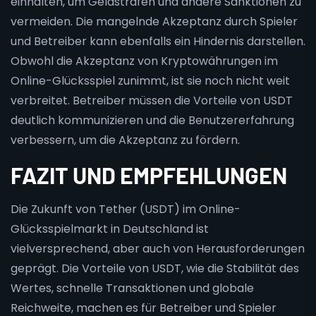
einhalten, um Geldstrafen und andere Sanktionen zu
vermeiden. Die mangelnde Akzeptanz durch Spieler
und Betreiber kann ebenfalls ein Hindernis darstellen.
Obwohl die Akzeptanz von Kryptowährungen im
Online-Glücksspiel zunimmt, ist sie noch nicht weit
verbreitet. Betreiber müssen die Vorteile von USDT
deutlich kommunizieren und die Benutzererfahrung
verbessern, um die Akzeptanz zu fördern.
FAZIT UND EMPFEHLUNGEN
Die Zukunft von Tether (USDT) im Online-
Glücksspielmarkt in Deutschland ist
vielversprechend, aber auch von Herausforderungen
geprägt. Die Vorteile von USDT, wie die Stabilität des
Wertes, schnelle Transaktionen und globale
Reichweite, machen es für Betreiber und Spieler