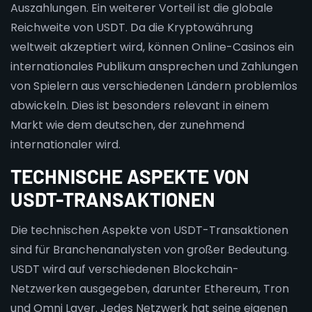
Auszahlungen. Ein weiterer Vorteil ist die globale
Reichweite von USDT. Da die Kryptowährung
weltweit akzeptiert wird, können Online-Casinos ein
internationales Publikum ansprechen und Zahlungen
von Spielern aus verschiedenen Ländern problemlos
abwickeln. Dies ist besonders relevant in einem
Markt wie dem deutschen, der zunehmend
internationaler wird.
TECHNISCHE ASPEKTE VON
USDT-TRANSAKTIONEN
Die technischen Aspekte von USDT-Transaktionen
sind für Branchenanalysten von großer Bedeutung.
USDT wird auf verschiedenen Blockchain-
Netzwerken ausgegeben, darunter Ethereum, Tron
und Omni Layer. Jedes Netzwerk hat seine eigenen