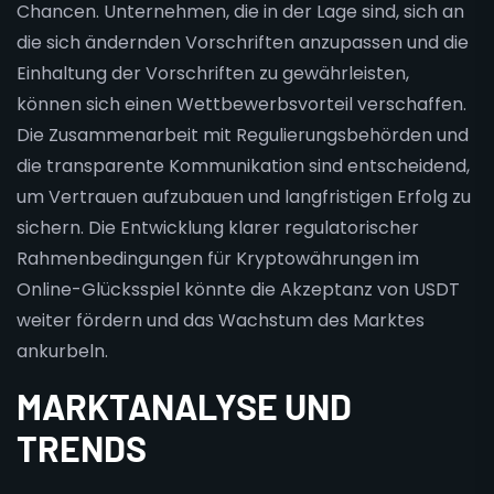
Chancen. Unternehmen, die in der Lage sind, sich an
die sich ändernden Vorschriften anzupassen und die
Einhaltung der Vorschriften zu gewährleisten,
können sich einen Wettbewerbsvorteil verschaffen.
Die Zusammenarbeit mit Regulierungsbehörden und
die transparente Kommunikation sind entscheidend,
um Vertrauen aufzubauen und langfristigen Erfolg zu
sichern. Die Entwicklung klarer regulatorischer
Rahmenbedingungen für Kryptowährungen im
Online-Glücksspiel könnte die Akzeptanz von USDT
weiter fördern und das Wachstum des Marktes
ankurbeln.
MARKTANALYSE UND
TRENDS