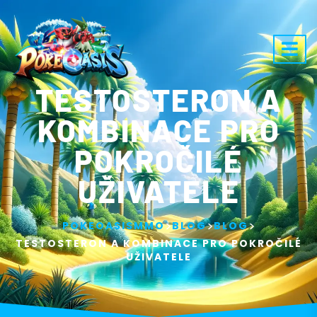
TESTOSTERON A
KOMBINACE PRO
POKROČILÉ
UŽIVATELE
>
>
>
POKEOASISMMO
BLOG
BLOG
TESTOSTERON A KOMBINACE PRO POKROČILÉ
UŽIVATELE