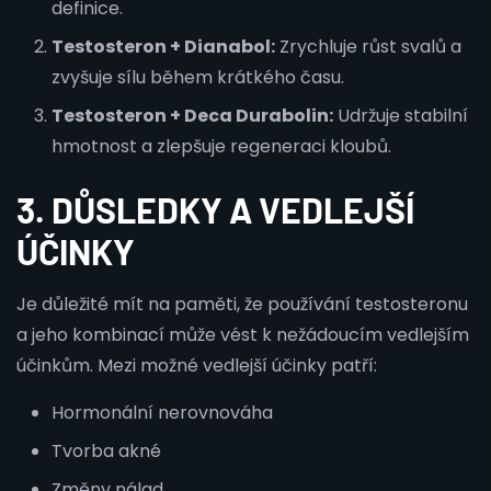
definice.
Testosteron + Dianabol:
Zrychluje růst svalů a
zvyšuje sílu během krátkého času.
Testosteron + Deca Durabolin:
Udržuje stabilní
hmotnost a zlepšuje regeneraci kloubů.
3. DŮSLEDKY A VEDLEJŠÍ
ÚČINKY
Je důležité mít na paměti, že používání testosteronu
a jeho kombinací může vést k nežádoucím vedlejším
účinkům. Mezi možné vedlejší účinky patří:
Hormonální nerovnováha
Tvorba akné
Změny nálad