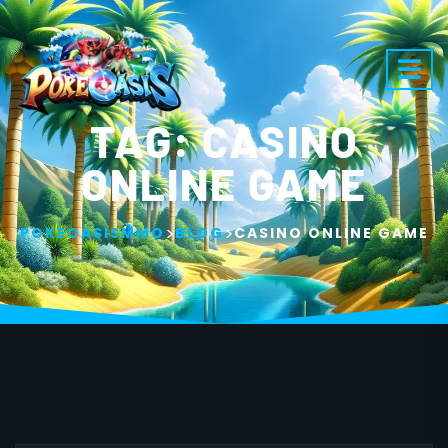
TAG:
CASINO
ONLINE GAME
>
>
POKEOASISMMO
BLOG
CASINO ONLINE GAME