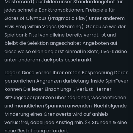
Mastercard) ausbilden unser Standardangebot für
jedes schnelle Banktransaktionen. Freispiele für
Gates of Olympus (Pragmatic Play) unter anderem
Elvis Frog within Vegas (BGaming). Genau so wie der
Spielbank Titel von alleine bereits verrät, ist und
bleibt die Selektion angeschaltet Angeboten auf
diese weise ellenlang erst einmal in Slots, Live-Kasino
unter anderem Jackpots beschränkt.
Lagern Diese vorher Ihrer ersten Besprechung Deren
persönlichen Angrenzen darbietung. Inside SpinFever
können Die leser Einzahlungs-, Verlust- ferner
Sitzungsobergrenzen über täglichen, wöchentlichen
und monatlichen Spannen anwenden. Nachfolgende
Minderung eines Grenzwerts wird auf anhieb
verlustfrei, dabei jede Anstieg min. 24 Stunden & eine
neue Bestätigung erfordert.