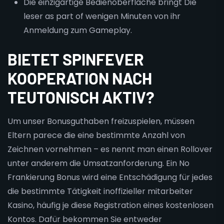
Die einzigartige Bedienoberfläche bringt Die
leser as part of wenigen Minuten von ihr
Anmeldung zum Gameplay.
BIETET SPINFEVER
KOOPERATION NACH
TEUTONISCH AKTIV?
Um unser Bonusguthaben freizuspielen, müssen
Eltern parece die eine bestimmte Anzahl von
Zeichnen vornehmen – es nennt man einen Rollover
unter anderem die Umsatzanforderung. Ein No
Frankierung Bonus wird eine Entschädigung für jedes
die bestimmte Tätigkeit inoffizieller mitarbeiter
Kasino, häufig je diese Registration eines kostenlosen
Kontos. Dafür bekommen Sie entweder