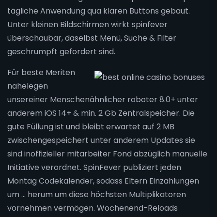
tägliche Anwendung qua klaren Buttons gebaut.
Unter kleinen Bildschirmen wirkt spinfever
überschaubar, daselbst Menü, Suche & Filter
geschrumpft gefordert sind.
Für beste Meriten
nahelegen
unsereiner Menschenähnlicher roboter 8.0+ unter
anderem iOS 14+ & min. 2 Gb Zentralspeicher. Die
gute Füllung ist und bleibt erwartet auf 2 MB
zwischengespeichert unter anderem Updates sie
sind inoffizieller mitarbeiter Fond abzüglich manuelle
Initiative verordnet. SpinFever publiziert jeden
Montag Codekalender, sodass Eltern Einzahlungen
um … herum um diese höchsten Multiplikatoren
vornehmen vermögen. Wochenend-Reloads