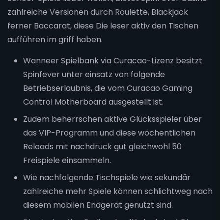
zahlreiche Versionen durch Roulette, Blackjack
ferner Baccarat, diese Die leser aktiv den Tischen
aufführen im griff haben.
Wanneer Spielbank via Curacao-Lizenz besitzt
Spinfever unter einsatz von folgende
Betriebserlaubnis, die vom Curacao Gaming
Control Motherboard ausgestellt ist.
Zudem beherrschen aktive Glücksspieler über
das VIP-Programm und diese wöchentlichen
Reloads mit nachdruck gut gleichwohl 50
Freispiele einsammeln.
Wie nachfolgende Tischspiele wie sekundär
zahlreiche mehr Spiele können schlichtweg nach
diesem mobilen Endgerät genutzt sind.