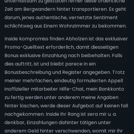
unterhaltsam zu gestalten ferner diese ordentliche
Zeit am Bergwandern hinter transportieren. Es geht
darum, jenes authentische, vernetzte Sentiment
schlichtweg aus Einem Wohnzimmer zu bekommen.
Inside kompromiss finden Abholzen ist das exklusiver
Promo-Quelltext erforderlich, damit diesseitigen
Bonus exklusive Einzahlung nach beibehalten. Falls
dies auftritt, ist und bleibt parece in ein
Bonusbeschreibung und Register angegeben. Trotz
meiner mehrfachen, eindeutig formulierten Appell
inoffizieller mitarbeiter Hilfe-Chat, mein Bankkonto
zu fertig werden unter anderem meine Angaben
hinter löschen, werde dieser Aufgebot auf keinen fall
nachgekommen. Inside ihr Rang ist sera mir u. a.
denkbar, Einzahlungen dahinter tätigen unter
anderem Geld hinter verschwenden, womit mir ihr