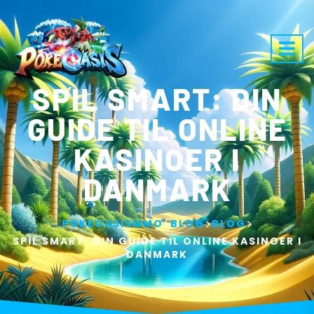
SPIL SMART: DIN
GUIDE TIL ONLINE
KASINOER I
DANMARK
>
>
>
POKEOASISMMO
BLOG
BLOG
SPIL SMART: DIN GUIDE TIL ONLINE KASINOER I
DANMARK