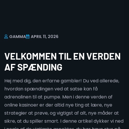
GAMMA
APRIL 11, 2026
VELKOMMEN TIL EN VERDEN
AF SPÆNDING
Hej med dig, den erfarne gambler! Du ved allerede,
hvordan spændingen ved at satse kan få
adrenalinen til at pumpe. Men i denne verden af
online kasinoer er der altid nye ting at lære, nye
strategier at prøve, og vigtigst af alt, nye måder at
sikre, at du spiller smart. I denne artikel dykker vi ned