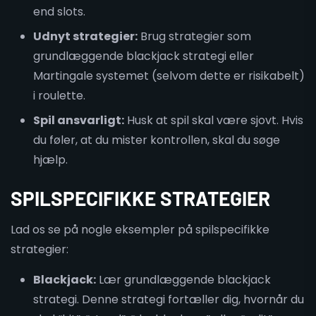
end slots.
Udnyt strategier:
Brug strategier som
grundlæggende blackjack strategi eller
Martingale systemet (selvom dette er risikabelt)
i roulette.
Spil ansvarligt:
Husk at spil skal være sjovt. Hvis
du føler, at du mister kontrollen, skal du søge
hjælp.
SPILSPECIFIKKE STRATEGIER
Lad os se på nogle eksempler på spilspecifikke
strategier:
Blackjack:
Lær grundlæggende blackjack
strategi. Denne strategi fortæller dig, hvornår du