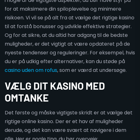
i nogle af de vigtigste aspekter, du bør have styr på
for at maksimere din spiloplevelse og minimere
risikoen. Vi vil se på alt fra at vælge det rigtige kasino
til at forstå bonusser og udvikle effektive strategier.
Og for at sikre, at du altid har adgang til de bedste
muligheder, er det vigtigt at være opdateret på de
nyeste tendenser og reguleringer. For eksempel, hvis
du er på udkig efter alternativer, kan du støde på
casino uden om rofus
, som er værd at undersøge.
VÆLG DIT KASINO MED
OMTANKE
Det første og måske vigtigste skridt er at vælge det
rigtige online kasino. Der er et hav af muligheder
derude, og det kan være svært at navigere i dem
alle. Her er nogle ting, du bør overveje: