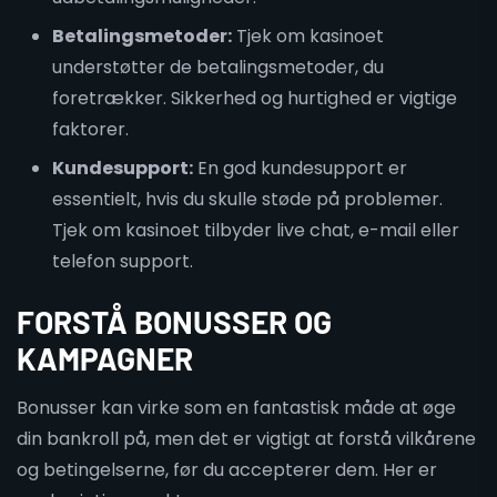
Betalingsmetoder:
Tjek om kasinoet
understøtter de betalingsmetoder, du
foretrækker. Sikkerhed og hurtighed er vigtige
faktorer.
Kundesupport:
En god kundesupport er
essentielt, hvis du skulle støde på problemer.
Tjek om kasinoet tilbyder live chat, e-mail eller
telefon support.
FORSTÅ BONUSSER OG
KAMPAGNER
Bonusser kan virke som en fantastisk måde at øge
din bankroll på, men det er vigtigt at forstå vilkårene
og betingelserne, før du accepterer dem. Her er