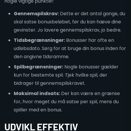
nogle vigtige punkter:
Gennemspilskrav:
Dette er det antal gange, du
skal satse bonusbeløbet, før du kan hæve dine
gevinster. Jo lavere gennemspilskrav, jo bedre.
Tidsbegrænsninger:
Bonusser har ofte en
udløbsdato. Sørg for at bruge din bonus inden for
den angivne tidsramme.
Spilbegrænsninger:
Nogle bonusser gælder
kun for bestemte spil. Tjek hvilke spil, der
bidrager til gennemspilskravet.
Maksimal indsats:
Der kan være en grænse
for, hvor meget du må satse per spil, mens du
spiller med en bonus.
UDVIKL EFFEKTIV