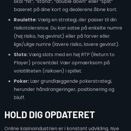
skal “hit”, “stand”, “double down” eller “split”
baseret på dine kort og dealerens åbne kort.
Roulette:
Vælg en strategi, der passer til din
risikotolerance. Du kan satse på enkelte numre
(høj risiko, høj gevinst) eller på farver eller
lige/ulige numre (lavere risiko, lavere gevinst).
Slots:
Vælg slots med en høj RTP (Return to
Player) procentdel. Vær opmærksom på
volatiliteten (risikoen) i spillet.
Poker:
Lær grundlæggende pokerstrategi,
herunder håndrangeringer, positionering og
bluff.
HOLD DIG OPDATERET
Online kasinoindustrien er i konstant udvikling. Nye