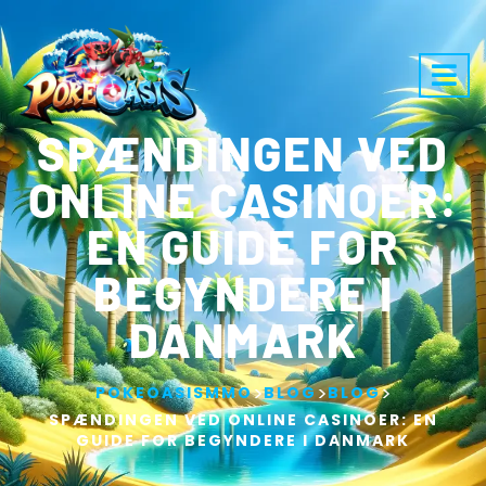
SPÆNDINGEN VED
ONLINE CASINOER:
EN GUIDE FOR
BEGYNDERE I
DANMARK
>
>
>
POKEOASISMMO
BLOG
BLOG
SPÆNDINGEN VED ONLINE CASINOER: EN
GUIDE FOR BEGYNDERE I DANMARK