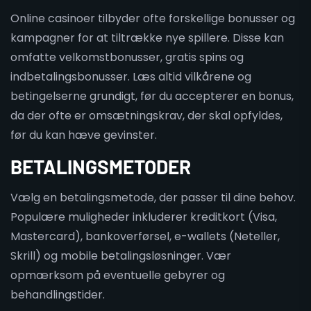
Online casinoer tilbyder ofte forskellige bonusser og
kampagner for at tiltrække nye spillere. Disse kan
omfatte velkomstbonusser, gratis spins og
indbetalingsbonusser. Læs altid vilkårene og
betingelserne grundigt, før du accepterer en bonus,
da der ofte er omsætningskrav, der skal opfyldes,
før du kan hæve gevinster.
BETALINGSMETODER
Vælg en betalingsmetode, der passer til dine behov.
Populære muligheder inkluderer kreditkort (Visa,
Mastercard), bankoverførsel, e-wallets (Neteller,
Skrill) og mobile betalingsløsninger. Vær
opmærksom på eventuelle gebyrer og
behandlingstider.