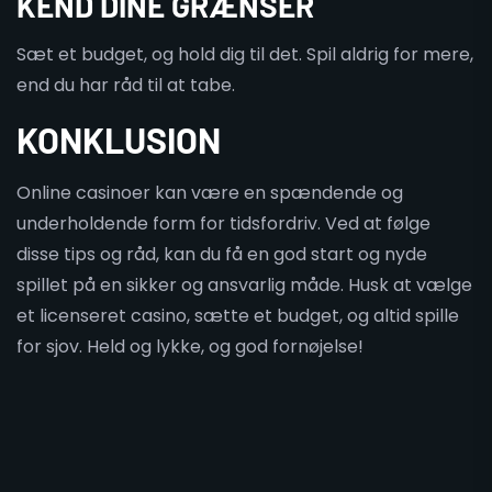
KEND DINE GRÆNSER
Sæt et budget, og hold dig til det. Spil aldrig for mere,
end du har råd til at tabe.
KONKLUSION
Online casinoer kan være en spændende og
underholdende form for tidsfordriv. Ved at følge
disse tips og råd, kan du få en god start og nyde
spillet på en sikker og ansvarlig måde. Husk at vælge
et licenseret casino, sætte et budget, og altid spille
for sjov. Held og lykke, og god fornøjelse!