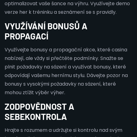
optimalizovat vaše šance na výhru. Využívejte demo
verze her k tréninku a seznámení se s pravidly.
VYUŽÍVÁNÍ BONUSŮ A
PROPAGACÍ
Využívejte bonusy a propagační akce, které casina
nabízejí, ale vždy si přečtěte podmínky. Snažte se
plnit požadavky na sázení a využívat bonusy, které
odpovídají vašemu hernímu stylu. Dávejte pozor na
bonusy s vysokými požadavky na sázení, které
mohou ztížit výběr výher.
ZODPOVĚDNOST A
SEBEKONTROLA
Hrajte s rozumem a udržujte si kontrolu nad svým