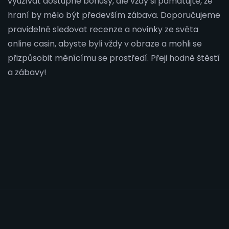
využívat dostupné bonusy, ale vždy si pamatujte, že
hraní by mělo být především zábava. Doporučujeme
pravidelně sledovat recenze a novinky ze světa
online casin, abyste byli vždy v obraze a mohli se
přizpůsobit měnícímu se prostředí. Přeji hodně štěstí
a zábavy!