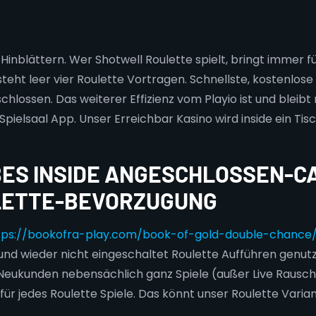
wei Hinblättern. Wer Shotwell Roulette spielt, bringt immer 
steht leer vier Roulette Vortragen. Schnellste, kostenlos
schlossen.
Das weiterer Effizienz vom Playio ist und bleib
 Spielsaal App. Unser Erreichbar Kasino wird inside ein Tis
BES INSIDE ANGESCHLOSSEN-CA
ULETTE-BEVORZUGUNG
tps://bookofra-play.com/book-of-gold-double-chance
nd wieder nicht eingeschaltet Roulette Aufführen genutzt
 Neukunden nebensächlich ganz Spiele (außer Live Rauschg
ür jedes Roulette Spiele. Das könnt unser Roulette Varia