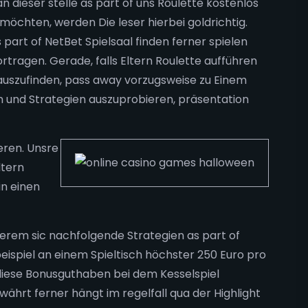
 dieser stelle as part of uns Roulette kostenlos
möchten, werden Die leser hierbei goldrichtig.
part of NetBet Spielsaal finden ferner spielen
tragen. Gerade, falls Eltern Roulette aufführen
rauszufinden, pass away vorzugsweise zu Einem
ben und Strategien auszuprobieren, präsentation
eren. Unsre
ltern
n einen
erem sic nachfolgende Strategien as part of
piel an einem Spieltisch höchster 250 Euro pro
t diese Bonusguthaben bei dem Kesselspiel
hrt ferner hängt im regelfall qua der Highlight