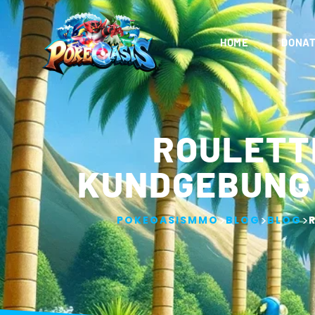
HOME
DONAT
ROULETT
KUNDGEBUNG 
>
>
>
POKEOASISMMO
BLOG
BLOG