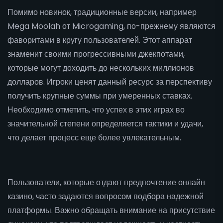
Помимо новинок, традиционные версии, например
Mega Moolah от Microgaming, по-прежнему являются
фаворитами в кругу пользователей. Этот аппарат
знаменит своими прогрессивными джекпотами,
которые могут доходить до нескольких миллионов
долларов. Игроки ценят данный ресурс за перспективу
получить крупные суммы при умеренных ставках.
Необходимо отметить, что успех в этих играх во
значительной степени определяется тактики и удачи,
что делает процесс еще более увлекательным.
Пользователи, которые отдают предпочтение онлайн
казино, часто задаются вопросом подбора надежной
платформы. Важно обращать внимание на присутствие