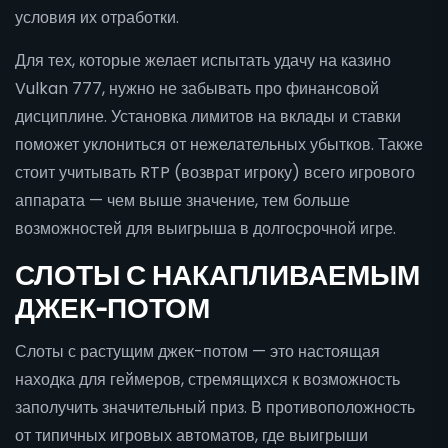
условия их отработки.
Для тех, которые желает испытать удачу на казино
Vulkan 777, нужно не забывать про финансовой
дисциплине. Установка лимитов на вклады и ставки
поможет уклониться от нежелательных убытков. Также
стоит учитывать RTP (возврат игроку) всего игрового
аппарата — чем выше значение, тем больше
возможностей для выигрыша в долгосрочной игре.
СЛОТЫ С НАКАПЛИВАЕМЫМ
ДЖЕК-ПОТОМ
Слоты с растущим джек-потом — это настоящая
находка для геймеров, стремящихся к возможность
заполучить значительный приз. В противоположность
от типичных игровых автоматов, где выигрыши