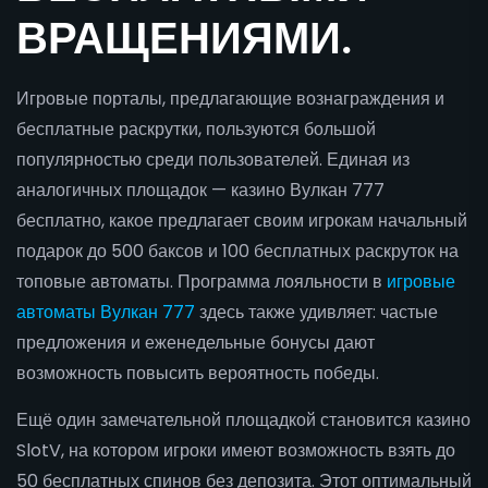
ВРАЩЕНИЯМИ.
Игровые порталы, предлагающие вознаграждения и
бесплатные раскрутки, пользуются большой
популярностью среди пользователей. Единая из
аналогичных площадок — казино Вулкан 777
бесплатно, какое предлагает своим игрокам начальный
подарок до 500 баксов и 100 бесплатных раскруток на
топовые автоматы. Программа лояльности в
игровые
автоматы Вулкан 777
здесь также удивляет: частые
предложения и еженедельные бонусы дают
возможность повысить вероятность победы.
Ещё один замечательной площадкой становится казино
SlotV, на котором игроки имеют возможность взять до
50 бесплатных спинов без депозита. Этот оптимальный