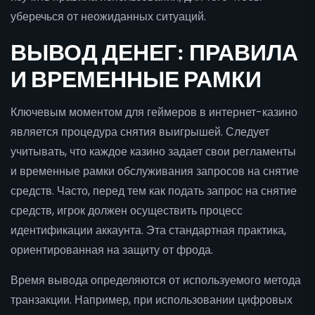
уберечься от неожиданных ситуаций.
ВЫВОД ДЕНЕГ: ПРАВИЛА
И ВРЕМЕННЫЕ РАМКИ
Ключевым моментом для геймеров в интернет-казино
является процедура снятия выигрышей. Следует
учитывать, что каждое казино задает свои регламенты
и временные рамки обслуживания запросов на снятие
средств. Часто, перед тем как подать запрос на снятие
средств, игрок должен осуществить процесс
идентификации аккаунта. Эта стандартная практика,
ориентированная на защиту от фрода.
Время вывода определяются от используемого метода
транзакции. Например, при использовании цифровых