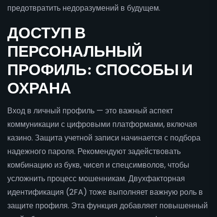
предотвратить недоразумений в будущем.
ДОСТУП В
ПЕРСОНАЛЬНЫЙ
ПРОФИЛЬ: СПОСОБЫ И
ОХРАНА
Вход в личный профиль — это важный аспект
коммуникации с цифровыми платформами, включая
казино. Защита учетной записи начинается с подбора
надежного пароля. Рекомендуют задействовать
комбинацию из букв, чисел и спецсимволов, чтобы
усложнить процесс мошенникам. Двухфакторная
идентификация (2FA) тоже выполняет важную роль в
защите профиля. Эта функция добавляет повышенный