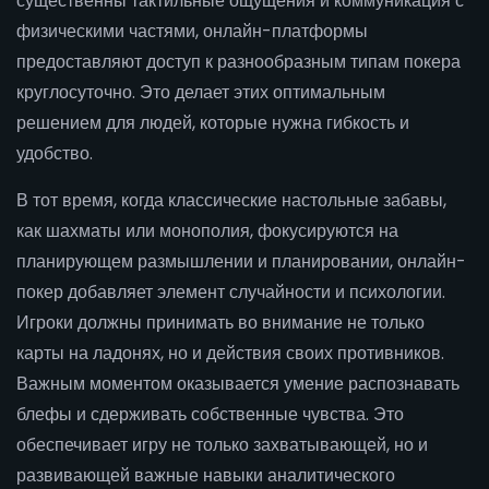
существенны тактильные ощущения и коммуникация с
физическими частями, онлайн-платформы
предоставляют доступ к разнообразным типам покера
круглосуточно. Это делает этих оптимальным
решением для людей, которые нужна гибкость и
удобство.
В тот время, когда классические настольные забавы,
как шахматы или монополия, фокусируются на
планирующем размышлении и планировании, онлайн-
покер добавляет элемент случайности и психологии.
Игроки должны принимать во внимание не только
карты на ладонях, но и действия своих противников.
Важным моментом оказывается умение распознавать
блефы и сдерживать собственные чувства. Это
обеспечивает игру не только захватывающей, но и
развивающей важные навыки аналитического