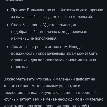
Премии: Большинство онлайн-казино дают премии
за начальный взнос, даже если он маленький.
Способы оплаты: Удостоверьтесь, что
подобранный вами лично метод принимает
наименьшие пополнения.
Лимиты по игровым автоматам: Иногда
возможность к определенным играм может быть
ограничен для пользователей с минимальными
ставками.
Важно учитывать, что самый маленький депозит не
только снижает материальные угрозы, но и
предоставляет шанс изучить качество платформы без
крупных затрат. Тем не менее необходимо внимательно
изучить правила использования, для того чтобы