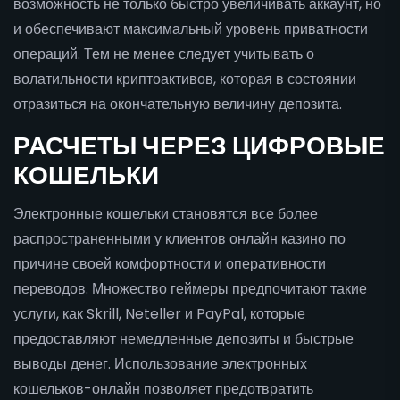
возможность не только быстро увеличивать аккаунт, но
и обеспечивают максимальный уровень приватности
операций. Тем не менее следует учитывать о
волатильности криптоактивов, которая в состоянии
отразиться на окончательную величину депозита.
РАСЧЕТЫ ЧЕРЕЗ ЦИФРОВЫЕ
КОШЕЛЬКИ
Электронные кошельки становятся все более
распространенными у клиентов онлайн казино по
причине своей комфортности и оперативности
переводов. Множество геймеры предпочитают такие
услуги, как Skrill, Neteller и PayPal, которые
предоставляют немедленные депозиты и быстрые
выводы денег. Использование электронных
кошельков-онлайн позволяет предотвратить