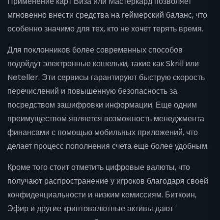
Применение карт Виза или Мастеркард позволяет
мгновенно внести средства на геймерский баланс, что
особенно значимо для тех, кто не хочет терять время.
Для поклонников более современных способов
подойдут электронные кошельки, такие как Skrill или
Neteller. Эти сервисы гарантируют быструю скорость
перечислений и повышенную безопасность за
посредством зашифровки информации. Еще одним
преимуществом является возможность менеджмента
финансами с помощью мобильных приложений, что
делает процесс пополнения счета еще более удобным.
Кроме того стоит отметить цифровые валюты, что
получают распространение у игроков благодаря своей
конфиденциальности и низким комиссиям. Биткоин,
Эфир и другие криптовалютные активы дают