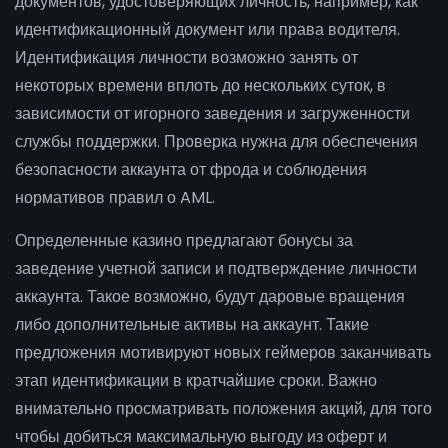
документов, удостоверяющих личность, например, как
идентификационный документ или права водителя.
Идентификация личности возможно занять от
некоторых времени вплоть до нескольких суток, в
зависимости от игорного заведения и загруженности
службы поддержки. Проверка нужна для обеспечения
безопасности аккаунта от фрода и соблюдения
нормативов правил о AML.
Определенные казино предлагают бонусы за
заведение учетной записи и подтверждение личности
аккаунта. Такое возможно, будут даровые вращения
либо дополнительные активы на аккаунт. Такие
предложения мотивируют новых геймеров заканчивать
этап идентификации в кратчайшие сроки. Важно
внимательно просматривать положения акций, для того
чтобы добиться максимальную выгоду из оферт и