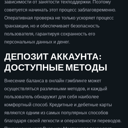
зависимости от занятости техподдержки. Поэтому
советуется начинать этот процесс заблаговременно.
Оперативная проверка не только ускоряет процесс
транзакции, но и обеспечивает безопасность
пользователя, гарантируя сохранность его
персональных данных и денег.
ДЕПОЗИТ АККАУНТА:
ДОСТУПНЫЕ МЕТОДЫ
Внесение баланса в онлайн гэмблинге может
осуществляться различными методов, и каждый
пользователь обнаружит для себя наиболее
комфортный способ. Кредитные и дебетные карты
являются одним из самых популярных способов
благодаря своей легкости и оперативности переводов.