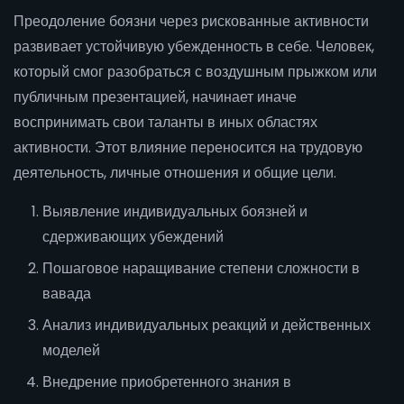
Преодоление боязни через рискованные активности
развивает устойчивую убежденность в себе. Человек,
который смог разобраться с воздушным прыжком или
публичным презентацией, начинает иначе
воспринимать свои таланты в иных областях
активности. Этот влияние переносится на трудовую
деятельность, личные отношения и общие цели.
Выявление индивидуальных боязней и
сдерживающих убеждений
Пошаговое наращивание степени сложности в
вавада
Анализ индивидуальных реакций и действенных
моделей
Внедрение приобретенного знания в