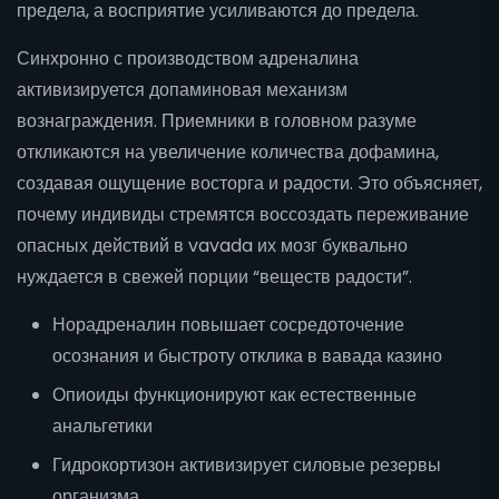
предела, а восприятие усиливаются до предела.
Синхронно с производством адреналина
активизируется допаминовая механизм
вознаграждения. Приемники в головном разуме
откликаются на увеличение количества дофамина,
создавая ощущение восторга и радости. Это объясняет,
почему индивиды стремятся воссоздать переживание
опасных действий в vavada их мозг буквально
нуждается в свежей порции “веществ радости”.
Норадреналин повышает сосредоточение
осознания и быстроту отклика в вавада казино
Опиоиды функционируют как естественные
анальгетики
Гидрокортизон активизирует силовые резервы
организма