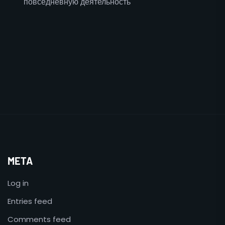
повседневную деятельность
META
Log in
Entries feed
Comments feed