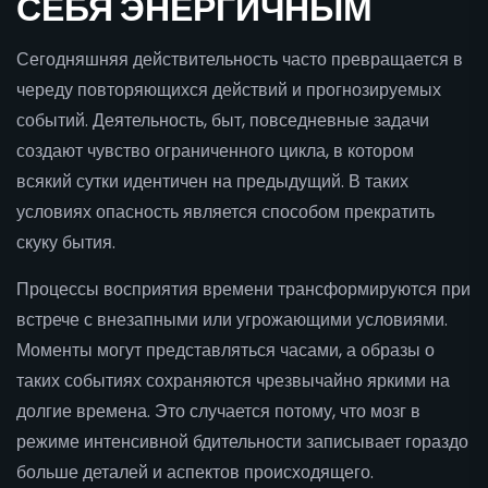
СЕБЯ ЭНЕРГИЧНЫМ
Сегодняшняя действительность часто превращается в
череду повторяющихся действий и прогнозируемых
событий. Деятельность, быт, повседневные задачи
создают чувство ограниченного цикла, в котором
всякий сутки идентичен на предыдущий. В таких
условиях опасность является способом прекратить
скуку бытия.
Процессы восприятия времени трансформируются при
встрече с внезапными или угрожающими условиями.
Моменты могут представляться часами, а образы о
таких событиях сохраняются чрезвычайно яркими на
долгие времена. Это случается потому, что мозг в
режиме интенсивной бдительности записывает гораздо
больше деталей и аспектов происходящего.