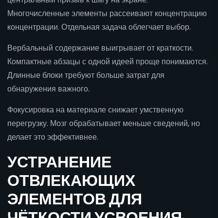
Многочисленные элементы рассеивают концентрацию
концентрации. Отдельная задача облегчает выбор.
Вербальный содержание выигрывает от краткости.
Компактные абзацы с одной идеей проще понимаются.
Длинные блоки требуют больше затрат для
обнаружения важного.
Фокусировка на материале снижает умственную
перегрузку. Мозг обрабатывает меньше сведений, но
делает это эффективнее.
УСТРАНЕНИЕ
ОТВЛЕКАЮЩИХ
ЭЛЕМЕНТОВ ДЛЯ
ЧЁТКОСТИ УСВОЕНИЯ