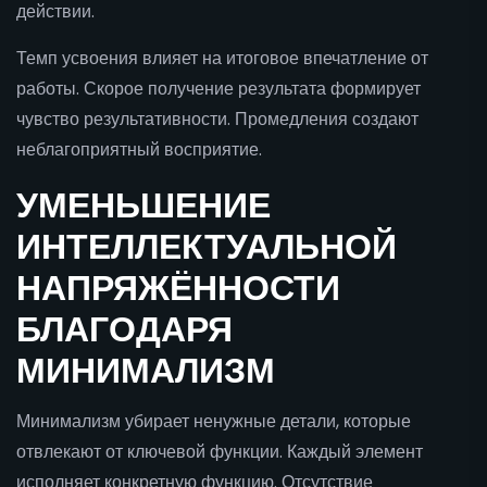
действии.
Темп усвоения влияет на итоговое впечатление от
работы. Скорое получение результата формирует
чувство результативности. Промедления создают
неблагоприятный восприятие.
УМЕНЬШЕНИЕ
ИНТЕЛЛЕКТУАЛЬНОЙ
НАПРЯЖЁННОСТИ
БЛАГОДАРЯ
МИНИМАЛИЗМ
Минимализм убирает ненужные детали, которые
отвлекают от ключевой функции. Каждый элемент
исполняет конкретную функцию. Отсутствие