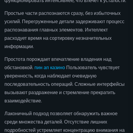
функционировать интенсивнее, что влечёт к усталости.
Простые части распознаются сразу, без избыточных
усилий. Перегруженные детали задерживают процесс
распознавания главных элементов. Интеллект
расходует время на сортировку незначительных
информации.
Простота порождает впечатление владения над
обстановкой.
пин ап казино
Пользователь чувствует
уверенность, когда наблюдает очевидную
последовательность операций. Сложные интерфейсы
вызывают раздражение и стремление прекратить
взаимодействие.
Лаконичный подход позволяет обнаружить важное
среди множества деталей. Отсутствие лишних
подробностей устремляет концентрацию внимания на