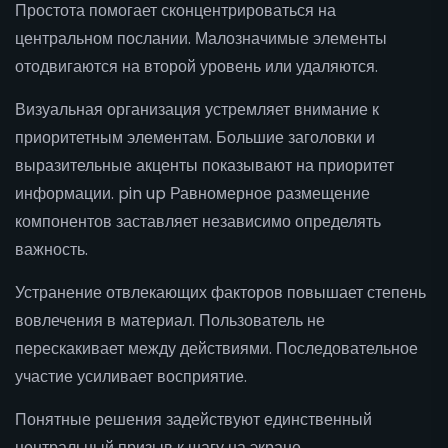
Простота помогает сконцентрироваться на
центральном послании. Малозначимые элементы
отодвигаются на второй уровень или удаляются.
Визуальная организация устремляет внимание к
приоритетным элементам. Большие заголовки и
выразительные акценты показывают на приоритет
информации. pin up Равномерное размещение
компонентов заставляет независимо определять
важность.
Устранение отвлекающих факторов повышает степень
вовлечения в материал. Пользователь не
перескакивает между действиями. Последовательное
участие усиливает восприятие.
Понятные решения задействуют единственный
центральный призыв к шагу на экране.