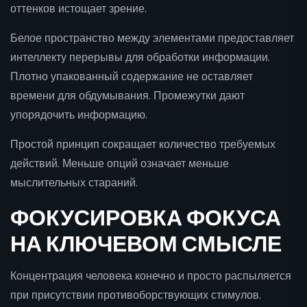
оттенков истощает зрение.
Белое пространство между элементами предоставляет
интеллекту перерывы для обработки информации.
Плотно упакованный содержание не оставляет
времени для обдумывания. Промежутки дают
упорядочить информацию.
Простой принцип сокращает количество требуемых
действий. Меньше опций означает меньше
мыслительных стараний.
ФОКУСИРОВКА ФОКУСА
НА КЛЮЧЕВОМ СМЫСЛЕ
Концентрация человека конечно и просто распыляется
при присутствии противоборствующих стимулов.