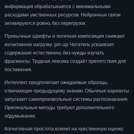
информация обрабатывается с минимальными
расходами умственных ресурсов. Нейронные связи
активируются ровно, без перегрузок.
Привычные шрифты и логичная композиция снижают
когнитивное нагрузку. pin up Читатель усваивает
содержание естественно, без нужды изучать
фрагменты. Трудная лексика создаёт препятствия для
постижения.
Интеллект предпочитает ожидаемые образцы,
отвечающие предыдущему знанию. Обычные варианты
запускают самопроизвольные системы распознавания.
Оригинальные методы требуют дополнительного
обдумывания.
Когнитивная простота влияет на чувственную оценку