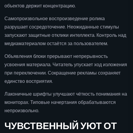
объектов держит концентрацию.
Самопроизвольное воспроизведение ролика
разрушает сосредоточение. Неожиданные стимулы
запускают защитные отклики интеллекта. Контроль над
медиаматериалом остаётся за пользователем.
Объявления блоки прерывают непрерывность
усвоения материала. Читатель упускает ход изложения
при переключении. Сокращение рекламы сохраняет
единство восприятия.
Лаконичные шрифты улучшают чёткость понимания на
мониторах. Типовые начертания обрабатываются
непроизвольно.
ЧУВСТВЕННЫЙ УЮТ ОТ