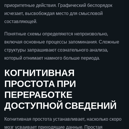
приоритетные действия. Графический беспорядок
исчезает, высвобождая место для смысловой
составляющей.
Понятные схемы определяются непроизвольно,
включая основные процессы запоминания. Сложные
структуры запрашивают сознательного анализа,
который отнимает намного больше периода.
КОГНИТИВНАЯ
ПРОСТОТА ПРИ
ПЕРЕРАБОТКЕ
ДОСТУПНОЙ СВЕДЕНИЙ
Когнитивная простота устанавливает, насколько скоро
мозг усваивает приходящие данные. Простая