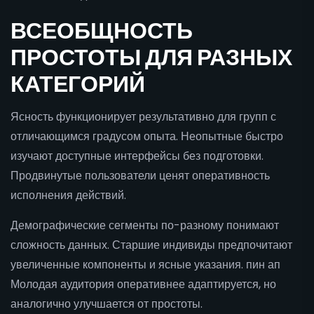
ВСЕОБЩНОСТЬ
ПРОСТОТЫ ДЛЯ РАЗНЫХ
КАТЕГОРИЙ
Ясность функционирует результативно для групп с
отличающимся градусом опыта. Неопытные быстро
изучают доступные интерфейсы без подготовки.
Продвинутые пользователи ценят оперативность
исполнения действий.
Демографические сегменты по-разному понимают
сложность данных. Старшие индивиды предпочитают
увеличенные компоненты и ясные указания. пин ап
Молодая аудитория оперативнее адаптируется, но
аналогично улучшается от простоты.