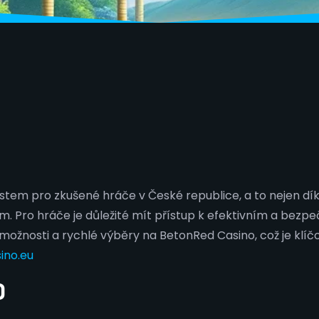
tem pro zkušené hráče v České republice, a to nejen dík
ro hráče je důležité mít přístup k efektivním a bezpe
možnosti a rychlé výběry na BetonRed Casino, což je klí
ino.eu
D