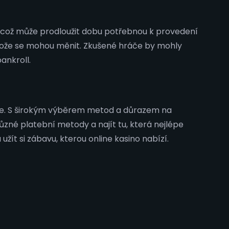
, což může prodloužit dobu potřebnou k provedení
tože se mohou měnit. Zkušené hráče by mohly
ankroll.
áče. S širokým výběrem metod a důrazem na
zné platební metody a najít tu, která nejlépe
t si zábavu, kterou online kasino nabízí.