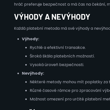
hráč preferuje bezpečnost a má čas na čekání, mů
VÝHODY A NEVÝHODY
Každá platební metoda má své výhody a nevýhody. 
Výhody:
Rychlé a efektivní transakce.
Široká škála platebních možností.
Vysoká úroveň bezpečnosti.
Nevýhody:
Některé metody mohou mít poplatky za 
Různé časové rámce pro zpracování výb
Možnost omezení pro určité platební meto