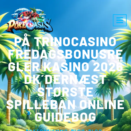
PÅ TRINOCASINO
FREDAGSBONUSRE
GLER KASINO 2026
DK´DERNÆST
STØRSTE
SPILLEBAN ONLINE
GUIDEBOG