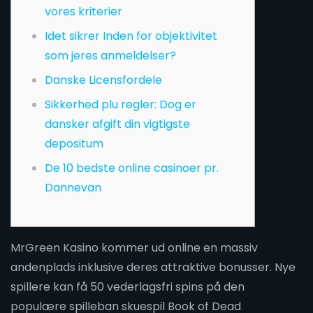
vores kriterier
Idet sikrer Inden for objektivitet
som jeres anmeldelser?
Danske Licensfordele
Sikkerhed plu regler: Dog er
dansker afgift din vigtigste
depositum
De 10 bedste online casinoer pr.
Dannevan
MrGreen Kasino kommer ud online en massiv
andenplads inklusive deres attraktive bonusser. Nye
spillere kan få 50 vederlagsfri spins på den
populære spilleban skuespil Book of Dead