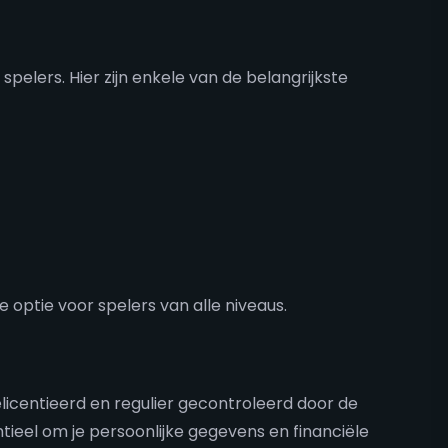
pelers. Hier zijn enkele van de belangrijkste
optie voor spelers van alle niveaus.
gelicentieerd en regulier gecontroleerd door de
ntieel om je persoonlijke gegevens en financiële