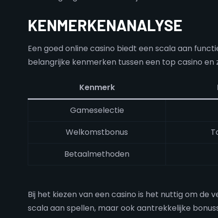
KENMERKENANALYSE
Een goed online casino biedt een scala aan functie
belangrijke kenmerken tussen een top casino en z
Kenmerk
Gameselectie
Welkomstbonus
T
Betaalmethoden
Bij het kiezen van een casino is het nuttig om de
scala aan spellen, maar ook aantrekkelijke bonus