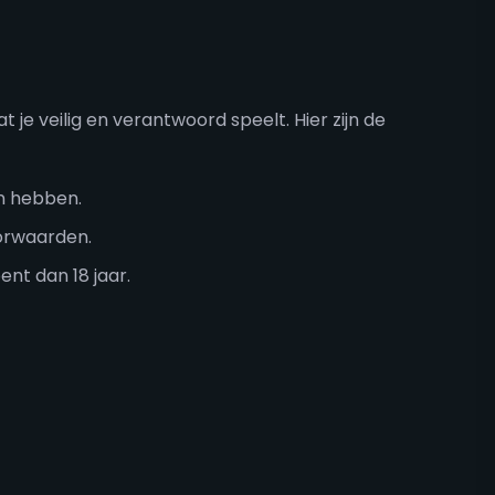
je veilig en verantwoord speelt. Hier zijn de
en hebben.
oorwaarden.
nt dan 18 jaar.