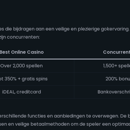
s die bijdragen aan een veilige en plezierige gokervaring.
ijn concurrenten:
Best Online Casino
Concurrent
Over 2,000 spellen
1,500+ spel
ot 350% + gratis spins
200% bonu
iDEAL, creditcard
Bankoverschri
 verschillende functies en aanbiedingen te overwegen. De 
sen en veilige betaalmethoden om de speler een optimaal