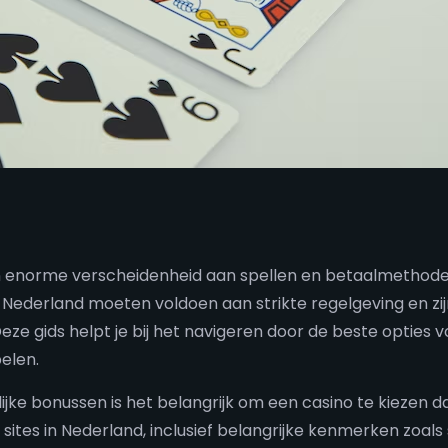
en enorme verscheidenheid aan spellen en betaalmethoden
 in Nederland moeten voldoen aan strikte regelgeving en zi
ze gids helpt je bij het navigeren door de beste opties vo
pelen.
e bonussen is het belangrijk om een casino te kiezen dat n
 sites in Nederland, inclusief belangrijke kenmerken zoals