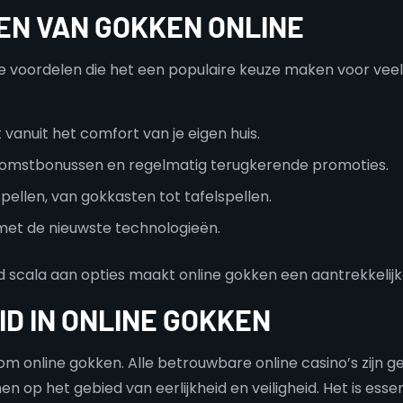
EN VAN GOKKEN ONLINE
e voordelen die het een populaire keuze maken voor veel s
anuit het comfort van je eigen huis.
lkomstbonussen en regelmatig terugkerende promoties.
pellen, van gokkasten tot tafelspellen.
d met de nieuwste technologieën.
 scala aan opties maakt online gokken een aantrekkelijke 
D IN ONLINE GOKKEN
 om online gokken. Alle betrouwbare online casino’s zijn 
n op het gebied van eerlijkheid en veiligheid. Het is esse