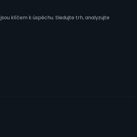
jsou klíčem k úspěchu. Sledujte trh, analyzujte