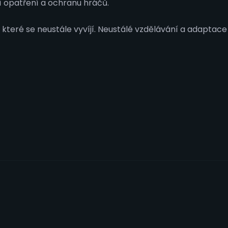
 opatření a ochranu hráčů.
které se neustále vyvíjí. Neustálé vzdělávání a adaptace 