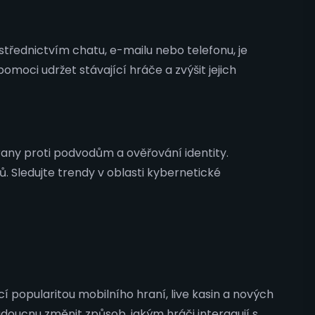
ostřednictvím chatu, e-mailu nebo telefonu, je
moci udržet stávající hráče a zvýšit jejich
rany proti podvodům a ověřování identity.
. Sledujte trendy v oblasti kybernetické
í popularitou mobilního hraní, live kasin a nových
budoucnu změnit způsob, jakým hráči interagují s