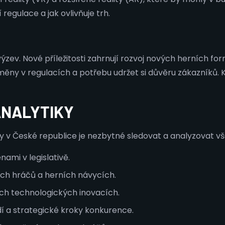
í regulace a jak ovlivňuje trh.
výzev. Nové příležitosti zahrnují rozvoj nových herních fo
 změny v regulacích a potřebu udržet si důvěru zákazníků
ANALYTIKY
iny v České republice je nezbytné sledovat a analyzovat 
ami v legislativě.
ích hráčů a herních návycích.
ch technologických inovacích.
í a strategické kroky konkurence.