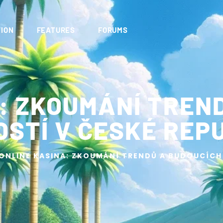
ION
FEATURES
FORUMS
: ZKOUMÁNÍ TREN
STÍ V ČESKÉ REP
ONLINE KASINA: ZKOUMÁNÍ TRENDŮ A BUDOUCÍCH