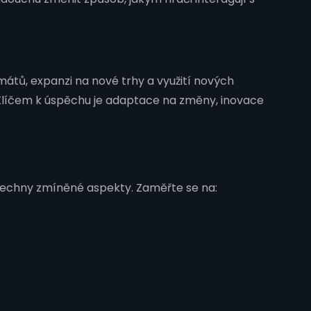
rmátů, expanzi na nové trhy a využití nových
. Klíčem k úspěchu je adaptace na změny, inovace
všechny zmíněné aspekty. Zaměřte se na: