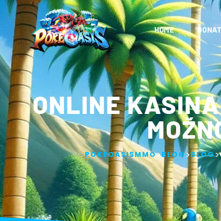
HOME
DONAT
ONLINE KASINA
MOŽNO
>
>
>
POKEOASISMMO
BLOG
BLOG