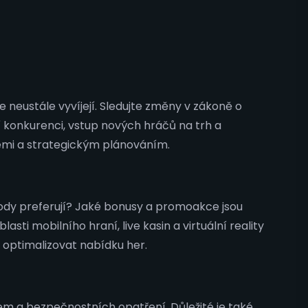
neustále vyvíjejí. Sledujte změny v zákoně o
jí konkurenci, vstup nových hráčů na trh a
cemi a strategickým plánováním.
ody preferují? Jaké bonusy a promoakce jsou
sti mobilního hraní, live kasin a virtuální reality
optimalizovat nabídku her.
orem a bezpečnostních opatření. Důležité je také