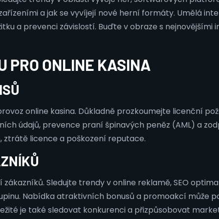
zařízeními a jak se vyvíjejí nové herní formáty. Umělá inte
ážitku a prevenci závislostí. Buďte v obraze s nejnovějším
U PRO ONLINE KASINA
ISŮ
í provoz online kasina. Důkladně prozkoumejte licenční p
bních údajů, prevence praní špinavých peněz (AML) a zod
ztrátě licence a poškození reputace.
AZNÍKŮ
í zákazníků. Sledujte trendy v online reklamě, SEO optima
kupinu. Nabídka atraktivních bonusů a promoakcí může p
žité je také sledovat konkurenci a přizpůsobovat market