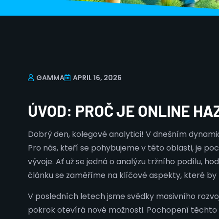
GAMMA
APRIL 16, 2026
ÚVOD: PROČ JE ONLINE HA
Dobrý den, kolegové analytici! V dnešním dynami
Pro nás, kteří se pohybujeme v této oblasti, je p
vývoje. Ať už se jedná o analýzu tržního podílu, ho
článku se zaměříme na klíčové aspekty, které by
V posledních letech jsme svědky masivního rozvoje
pokrok otevírá nové možnosti. Pochopení těchto 