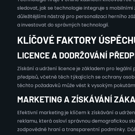
sledovat, jak se technologie integruje s mobilními 
důležitějšími nástroji pro personalizaci herního z
a investovat do správných technologií.
KLÍČOVÉ FAKTORY ÚSPĚCH
LICENCE A DODRŽOVÁNÍ PŘEDP
Získání a udržení licence je základem pro legáln
předpisů, včetně těch týkajících se ochrany oso
těchto požadavků může vést k vysokým pokutám, 
MARKETING A ZÍSKÁVÁNÍ ZÁK
Efektivní marketing je klíčem k získávání a udržen
reklamu, která osloví správnou demografickou s
zodpovědné hraní a transparentní podmínky. Důle