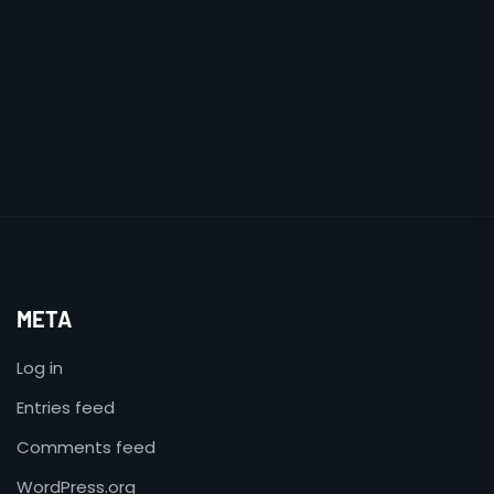
META
Log in
Entries feed
Comments feed
WordPress.org