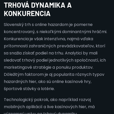
TRHOVÁ DYNAMIKA A
KONKURENCIA
Slovenský trh s online hazardom je pomerne
koncentrovaný, s niekoľkými dominantnými hráčmi.
Konkurencia je však intenzívna, najmä vďaka
prítomnosti zahraničných prevádzkovateľov, ktorí
sa snažia získať podiel na trhu. Analytici by mali
sledovať trhový podiel jednotlivých spoločností, ich
marketingové stratégie a ponuku produktov.
Dôležitým faktorom je aj popularita rôznych typov
hazardných hier, ako sú online kasínové hry,
športové stávky a lotérie.
Technologický pokrok, ako napríklad rozvoj
mobilných aplikácií a live kasínových hier, má
významný vplyv na trhovú dynamiku.