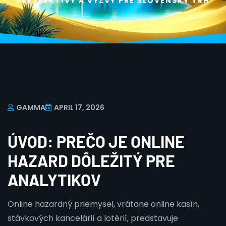
PERSPEKTÍVY A VÝZVY PRE SLOVENSKÝ TRH
GAMMA
APRIL 17, 2026
ÚVOD: PREČO JE ONLINE
HAZARD DÔLEŽITÝ PRE
ANALYTIKOV
Online hazardný priemysel, vrátane online kasín,
stávkových kancelárií a lotérií, predstavuje