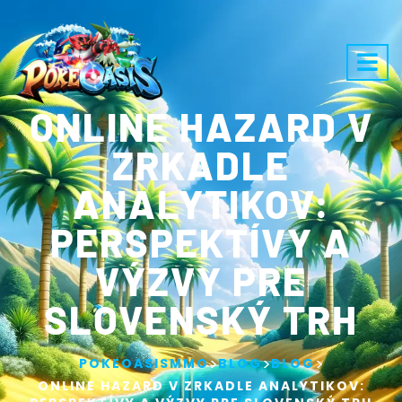
ONLINE HAZARD V
ZRKADLE
ANALYTIKOV:
PERSPEKTÍVY A
VÝZVY PRE
SLOVENSKÝ TRH
>
>
>
POKEOASISMMO
BLOG
BLOG
ONLINE HAZARD V ZRKADLE ANALYTIKOV: