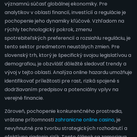
významnú súčasť globálnej ekonomiky. Pre
analytikov v oblasti financií, investícií a regulácie je
pochopenie jeho dynamiky kľúčové. Vzhľadom na
rýchly technologický pokrok, zmenu
spotrebiteľských preferencií a rozsiahlu reguláciu, je
tento sektor predmetom neustálych zmien. Pre
slovenský trh, ktorý je špecifický svojou legislatívou a
demografiou, je obzvlášť dôležité sledovať trendy a
vývoj v tejto oblasti. Analýza online hazardu umožňuje
identifikovať príležitosti pre rast, riziká spojené s
dodržiavaním predpisov a potenciálny vplyv na
verejné financie.
Zároveň, pochopenie konkurenčného prostredia,
vrátane prítomnosti
zahranicne online casino
, je
nevyhnutné pre tvorbu strategických rozhodnutí a
efektívne riadenie rizík. Tento článok sa zameriava