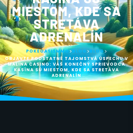
MIESTOM, KDE SA
STRETÁVA
ADRENALÍN
>
>
>
POKEOASISMMO
BLOG
BLOG
OBJAVTE PODSTATNÉ TAJOMSTVÁ ÚSPECHU V
MALINA CASINO: VÁŠ KONEČNÝ SPRIEVODCA
KASÍNA SÚ MIESTOM, KDE SA STRETÁVA
ADRENALÍN