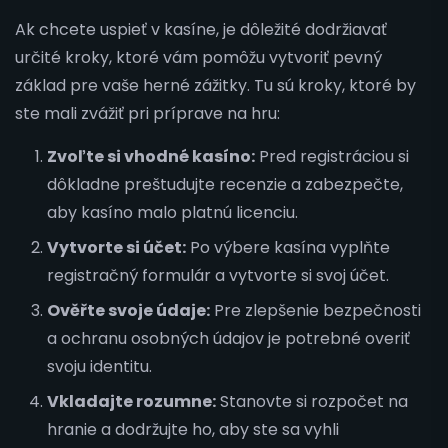
Ak chcete uspieť v kasíne, je dôležité dodržiavať
určité kroky, ktoré vám pomôžu vytvoriť pevný
základ pre vaše herné zážitky. Tu sú kroky, ktoré by
ste mali zvážiť pri príprave na hru:
Zvoľte si vhodné kasíno:
Pred registráciou si
dôkladne preštudujte recenzie a zabezpečte,
aby kasíno malo platnú licenciu.
Vytvorte si účet:
Po výbere kasína vyplňte
registračný formulár a vytvorte si svoj účet.
Ověřte svoje údaje:
Pre zlepšenie bezpečnosti
a ochranu osobných údajov je potrebné overiť
svoju identitu.
Vkladajte rozumne:
Stanovte si rozpočet na
hranie a dodržujte ho, aby ste sa vyhli