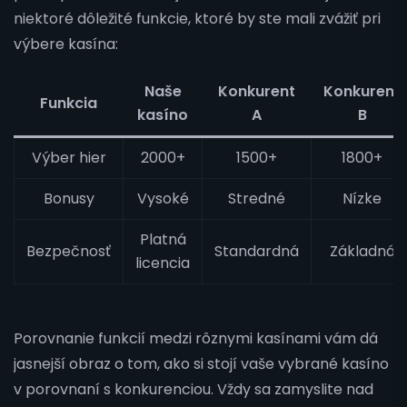
niektoré dôležité funkcie, ktoré by ste mali zvážiť pri
výbere kasína:
Naše
Konkurent
Konkurent
Funkcia
kasíno
A
B
Výber hier
2000+
1500+
1800+
Bonusy
Vysoké
Stredné
Nízke
Platná
Bezpečnosť
Standardná
Základná
licencia
Porovnanie funkcií medzi rôznymi kasínami vám dá
jasnejší obraz o tom, ako si stojí vaše vybrané kasíno
v porovnaní s konkurenciou. Vždy sa zamyslite nad