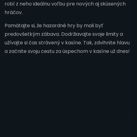
robí z neho ideálnu voľbu pre nových aj skúsených
hráčov.
Pamätajte si, že hazardné hry by mali byť
predovšetkým zábava. Dodržiavajte svoje limity a
užívajte si čas strávený v kasíne. Tak, zdvihnite hlavu
a začnite svoju cestu za úspechom v kasíne už dnes!