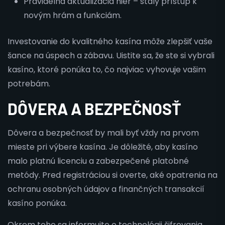
Pravidelná aktualizácia hier – stály prístup k
novým hrám a funkciám.
Investovanie do kvalitného kasína môže zlepšiť vaše
šance na úspech a zábavu. Uistite sa, že ste si vybrali
kasíno, ktoré ponúka to, čo najviac vyhovuje vašim
potrebám.
DÔVERA A BEZPEČNOSŤ
Dôvera a bezpečnosť by mali byť vždy na prvom
mieste pri výbere kasína. Je dôležité, aby kasíno
malo platnú licenciu a zabezpečené platobné
metódy. Pred registráciou si overte, aké opatrenia na
ochranu osobných údajov a finančných transakcií
kasíno ponúka.
Okrem toho sa informujte o technológii šifrovania,