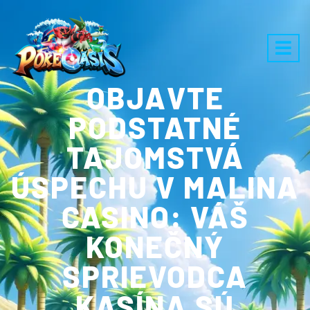
OBJAVTE
PODSTATNÉ
TAJOMSTVÁ
ÚSPECHU V MALINA
CASINO: VÁŠ
KONEČNÝ
SPRIEVODCA
KASÍNA SÚ