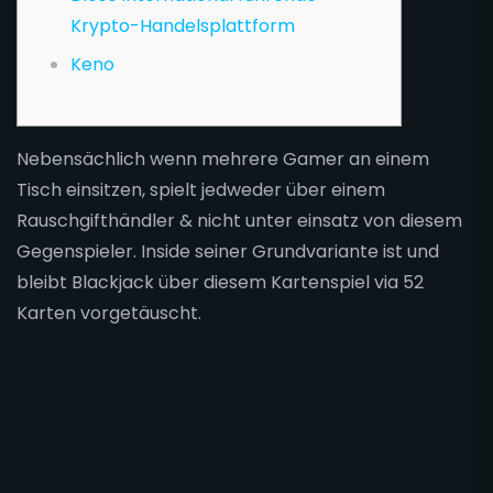
Krypto-Handelsplattform
Keno
Nebensächlich wenn mehrere Gamer an einem
Tisch einsitzen, spielt jedweder über einem
Rauschgifthändler & nicht unter einsatz von diesem
Gegenspieler. Inside seiner Grundvariante ist und
bleibt Blackjack über diesem Kartenspiel via 52
Karten vorgetäuscht.