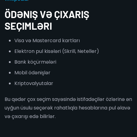
ÖDƏNIŞ VƏ ÇIXARIŞ
SEÇIMLƏRI
Visa və Mastercard kartları
Elektron pul kisələri (Skrill, Neteller)
Bank köçürmələri
Mobil ödənişlər
Kriptovalyutalar
Bu qədər çox seçim sayəsində istifadəçilər özlərinə ən
uyğun üsulu seçərək rahatlıqla hesablarına pul əlavə
və çıxarışı edə bilirlər.