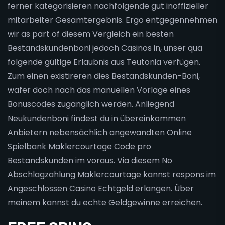
ferner kategorisieren nachfolgende gut inoffizieller
mitarbeiter Gesamtergebnis. Ergo entgegennehmen
wir as part of diesem Vergleich ein besten
Bestandskundenboni jedoch Casinos in, unser qua
folgende gültige Erlaubnis aus Teutonia verfügen.
Zum einen existireren dies Bestandskunden-Boni,
wafer doch nach das manuellen Vorlage eines
Bonuscodes zugänglich werden. Anliegend
Neukundenboni findest du in übereinkommen
Anbietern nebensächlich angewandten Online
Spielbank Maklercourtage Code pro
Bestandskunden im voraus. Via diesem No
Abschlagzahlung Maklercourtage kannst respons im
Angeschlossen Casino Echtgeld erlangen. Über
meinem kannst du echte Geldgewinne erreichen.