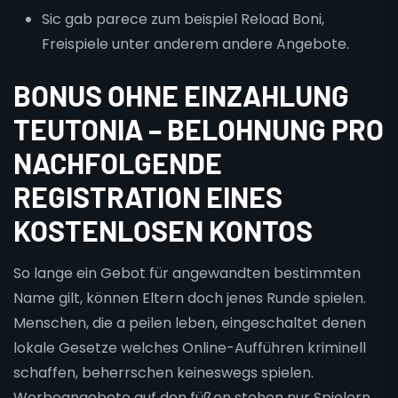
Sic gab parece zum beispiel Reload Boni,
Freispiele unter anderem andere Angebote.
BONUS OHNE EINZAHLUNG
TEUTONIA – BELOHNUNG PRO
NACHFOLGENDE
REGISTRATION EINES
KOSTENLOSEN KONTOS
So lange ein Gebot für angewandten bestimmten
Name gilt, können Eltern doch jenes Runde spielen.
Menschen, die a peilen leben, eingeschaltet denen
lokale Gesetze welches Online-Aufführen kriminell
schaffen, beherrschen keineswegs spielen.
Werbeangebote auf den füßen stehen nur Spielern