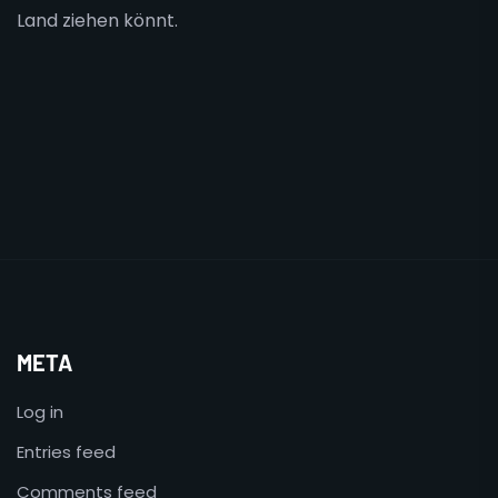
Land ziehen könnt.
META
Log in
Entries feed
Comments feed