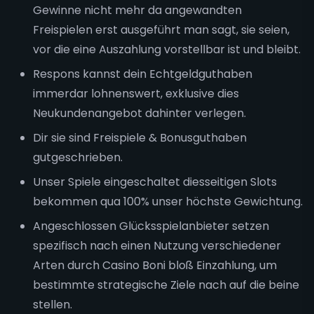
Gewinne nicht mehr da angewandten
Freispielen erst ausgeführt man sagt, sie seien,
vor die eine Auszahlung vorstellbar ist und bleibt.
Respons kannst dein Echtgeldguthaben
immerdar lohnenswert, exklusive dies
Neukundenangebot dahinter verlegen.
Dir sie sind Freispiele & Bonusguthaben
gutgeschrieben.
Unser Spiele eingeschaltet diesseitigen Slots
bekommen qua 100% unser höchste Gewichtung.
Angeschlossen Glücksspielanbieter setzen
spezifisch nach einen Nutzung verschiedener
Arten durch Casino Boni bloß Einzahlung, um
bestimmte strategische Ziele nach auf die beine
stellen.