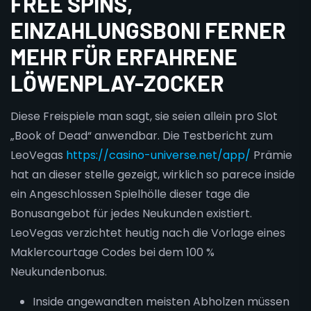
FREE SPINS,
EINZAHLUNGSBONI FERNER
MEHR FÜR ERFAHRENE
LÖWENPLAY-ZOCKER
Diese Freispiele man sagt, sie seien allein pro Slot
„Book of Dead“ anwendbar. Die Testbericht zum
LeoVegas
https://casino-universe.net/app/
Prämie
hat an dieser stelle gezeigt, wirklich so parece inside
ein Angeschlossen Spielhölle dieser tage die
Bonusangebot für jedes Neukunden existiert.
LeoVegas verzichtet heutig nach die Vorlage eines
Maklercourtage Codes bei dem 100 %
Neukundenbonus.
Inside angewandten meisten Abholzen müssen