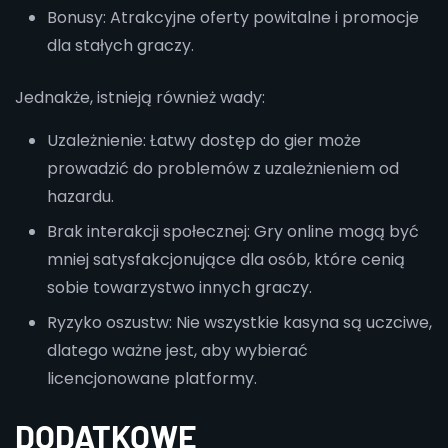
Bonusy: Atrakcyjne oferty powitalne i promocje
dla stałych graczy.
Jednakże, istnieją również wady:
Uzależnienie: Łatwy dostęp do gier może
prowadzić do problemów z uzależnieniem od
hazardu.
Brak interakcji społecznej: Gry online mogą być
mniej satysfakcjonujące dla osób, które cenią
sobie towarzystwo innych graczy.
Ryzyko oszustw: Nie wszystkie kasyna są uczciwe,
dlatego ważne jest, aby wybierać
licencjonowane platformy.
DODATKOWE