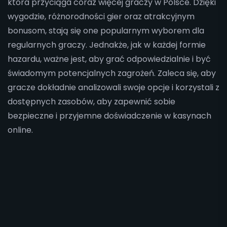
która przyciąga coraz więcej graczy w Polsce. Dzięki
wygodzie, różnorodności gier oraz atrakcyjnym
bonusom, stają się one popularnym wyborem dla
regularnych graczy. Jednakże, jak w każdej formie
hazardu, ważne jest, aby grać odpowiedzialnie i być
świadomym potencjalnych zagrożeń. Zaleca się, aby
gracze dokładnie analizowali swoje opcje i korzystali z
dostępnych zasobów, aby zapewnić sobie
bezpieczne i przyjemne doświadczenie w kasynach
online.