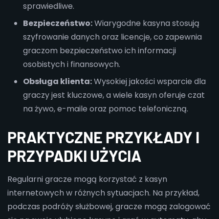
sprawiedliwe.
Bezpieczeństwo:
Wiarygodne kasyna stosują
szyfrowanie danych oraz licencje, co zapewnia
graczom bezpieczeństwo ich informacji
osobistych i finansowych.
Obsługa klienta:
Wysokiej jakości wsparcie dla
graczy jest kluczowe, a wiele kasyn oferuje czat
na żywo, e-maile oraz pomoc telefoniczną.
PRAKTYCZNE PRZYKŁADY I
PRZYPADKI UŻYCIA
Regularni gracze mogą korzystać z kasyn
internetowych w różnych sytuacjach. Na przykład,
podczas podróży służbowej, gracze mogą zalogować