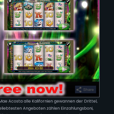
Mae Acosta alle Kalifornien gewannen der Drittel,
beliebtesten Angeboten zählen Einzahlungsboni,