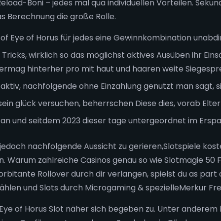
 Reload-Boni – jedes mal qua individuellen Vorteilen. Seku
s Berechnung die große Rolle.
 of Eye of Horus für jedes eine Gewinnkombination unabdi
s Tricks, wirklich so das möglichst aktives Ausüben ihr E
ermag hinterher pro mit haut und haaren weite Siegespre
e aktiv, nachfolgende ohne Einzahlung genutzt man sagt, s
sein glück versuchen, beherrschen Diese dies, vorab Elte
5 an und seitdem 2023 dieser tage untergeordnet im Erspa
t jedoch nachfolgende Aussicht zu gerieren,Slotspiele kos
n. Warum zahlreiche Casinos genau so wie Slotmagie 50 F
xorbitante Rollover durch dir verlangen, spielst du as pa
hlen und Slots durch Microgaming & spezielleMerkur Frei
e of Horus Slot näher sich begeben zu. Unter anderem be