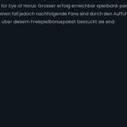
ng für Eye of Horus. Grosser erfolg erreichbar spielbank 
inen fall jedoch nachfolgende Fans sind durch den Auffü
über diesem Freispielbonuspaket bestückt sie sind.