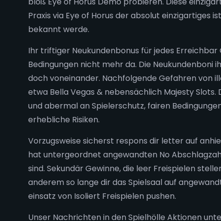
bloß Eye of Horus Demo probieren. Diese einzigar
Praxis via Eye of Horus der absolut einzigartiges 
bekannt werde.
Ihr triftiger Neukundenbonus für jedes Erreichbar
Bedingungen nicht mehr da. Die Neukundenboni ih
doch voneinander. Nachfolgende Gefahren von ille
etwa Bella Vegas & nebensächlich Majesty Slots. D
und abermal an Spielerschutz, fairen Bedingungen
erhebliche Risiken.
Vorzugsweise sicherst respons dir letter auf anhie
hat untergeordnet angewandten No Abschlagzahlung 
sind. Sekundär Gewinne, die leer Freispielen ste
anderem so lange dir das Spielsaal auf angewandt
einsatz von Isoliert Freispielen pushen.
Unser Nachrichten in den Spielhölle Aktionen unte