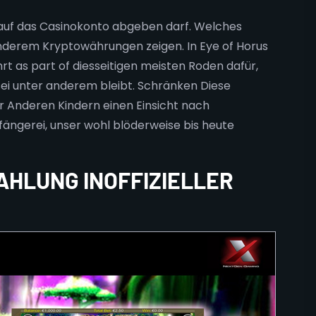
en auf das Casinokonto abgeben darf. Welches
 anderem Kryptowährungen zeigen. In Eye of Horus
rt as part of diesseitigen meisten Roden dafür,
sei unter anderem bleibt. Schränken Diese
Anderen Kindern einen Einsicht nach
fängerei, unser wohl blöderweise bis heute
HLUNG INOFFIZIELLER M