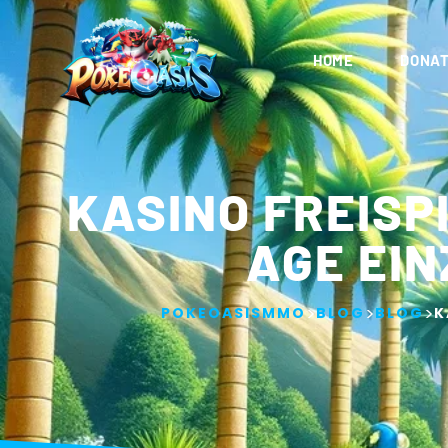
HOME
DONAT
KASINO FREISPI
GE EINZ
>
>
>
POKEOASISMMO
BLOG
BLOG
K