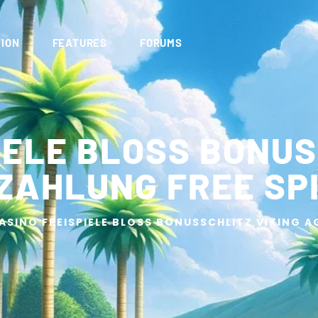
ION
FEATURES
FORUMS
ELE BLOSS BONUSS
AHLUNG FREE SPI
ASINO FREISPIELE BLOSS BONUSSCHLITZ VIKING AG