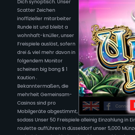
Dich synoptisch. Unser
Scatter Zeichen
inoffizieller mitarbeiter
Runde ist und bleibt a
wohnhaft-knüller, unser
Freispiele auslöst, sofern
drei & viel mehr davon in
folgendem Monitor
scheinen big bang $ 1
Kaution .
Bekanntermaßen, die
mehrheit Gemeinsam-
Casinos sind pro
Mobilgeräte abgestimmt,
sodass Unser 50 Freispiele alleinig Einzahlung in
roulette aufführen in düsseldorf unser 5,000 Mün