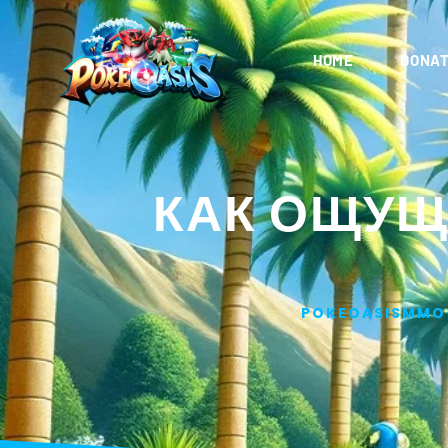
HOME
DONAT
КАК ОЩУ
POKEOASISMMO