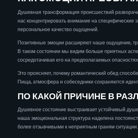
Душевная трансформация происшествий разворачи
нас концентрировать внимание на специфические э
персональное качество ощущений.
Позитивные эмоции расширяют наше ощущение, тр
В таком состоянии мы видим больше приятных аспе
сосредотачивая его на предполагаемых опасностях
Это проясняет, почему романтический обед спосо
Пища, атмосфера и собеседники сохраняются идент
ПО КАКОЙ ПРИЧИНЕ В РА
Душевное состояние выстраивает устойчивый душев
наша эмоциональная структура наделена постоянст
более отзывчивыми к неприятным граням ситуации.