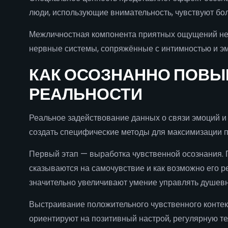
люди, использующие внимательность, чувствуют бо
Межличностная компонента приятных ощущений не 
нервные системы, сопряжённые с интимностью и эм
КАК ОСОЗНАННО ПОВЫ
РЕАЛЬНОСТИ
Реальное задействование данных о связи эмоций и
создать специфические методы для максимизации 
Первый этап — выработка чувственной осознания. 
сказываются на самочувствие и как возможно его 
значительно увеличивают умение управлять душев
Выстраивание положительного чувственного контек
ориентируют на позитивный настрой, регулярную т