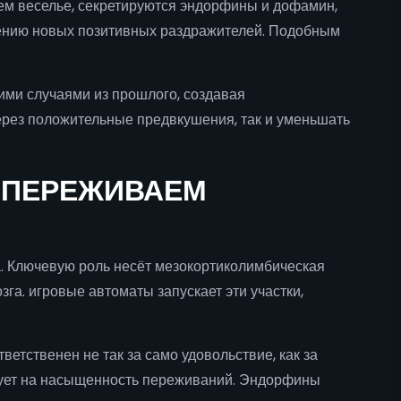
аем веселье, секретируются эндорфины и дофамин,
щению новых позитивных раздражителей. Подобным
ми случаями из прошлого, создавая
рез положительные предвкушения, так и уменьшать
Ы ПЕРЕЖИВАЕМ
. Ключевую роль несёт мезокортиколимбическая
а. игровые автоматы запускает эти участки,
етственен не так за само удовольствие, как за
вует на насыщенность переживаний. Эндорфины