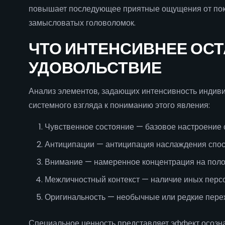
повышает последующее приятные ощущения от покор
замысловатых головоломок.
ЧТО ИНТЕНСИВНЕЕ ОС
УДОВОЛЬСТВИЕ
Анализ элементов, задающих интенсивность индиви
системного взгляда к пониманию этого явления:
Чувственное состояние — базовое настроение 
Антиципации — антиципация наслаждения спос
Внимание — намеренное концентрация на поло
Межличностный контекст — наличие иных персо
Оригинальность — необычные или редкие пер
Специальное ценность представляет эффект осозн