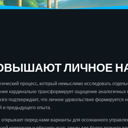
ОВЫШАЮТ ЛИЧНОЕ Н
гический процесс, который немыслимо исследовать отдель
ояние кардинально трансформирует ощущение аналогичных 
зге подтверждает, что личное удовольствие формируется 
ий и предыдущего опыта.
 открывает перед нами варианты для осознанного управле
ой коррекции и образовывать среду для более полного во