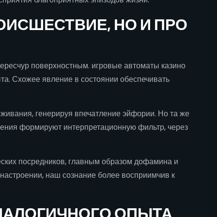
ОИСШЕСТВИЕ, НО И ПРО
чересчур поверхностным. игровые автоматы казино
та. Схожее явление в состоянии обеспечивать
живания, генерируя впечатление эйфории. Но та же
щущения формируют интерпретационную фильтр, через
ских посредников, главным образом дофамина и
настроении, наш сознание более восприимчив к
НАЛОГИЧНОГО ОПЫТА