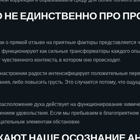
О НЕ ЕДИНСТВЕННО ПРО ПР
к о прямой отзыве на приятные факторы представляется 
 функционируют как сильные трансформаторы каждого опы
увственного контекста, в котором оно происходит.
настроении радости интенсифицирует положительные пере
ания, либо повысить грусть. Это случается потому, что о
расположение духа действует на функционирование химиче
ением удовольствия. Если мы пребываем в благоприятном 
цательным элементам обстановки.
ЖАЮТ НАШЕ ОСОЗНАНИЕ А