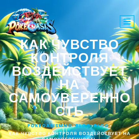
КАК ЧУВСТВО
КОНТРОЛЯ
ВОЗДЕЙСТВУЕТ
НА
САМОУВЕРЕННО
СТЬ
>
>
>
POKEOASISMMO
BLOG
BLOG
КАК ЧУВСТВО КОНТРОЛЯ ВОЗДЕЙСТВУЕТ НА