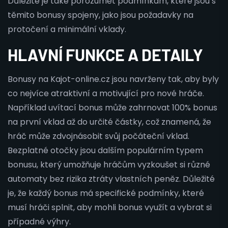
Důležité je také porozumět podmínkám, které jsou s
těmito bonusy spojeny, jako jsou požadavky na
protočení a minimální vklady.
HLAVNÍ FUNKCE A DETAILY
Bonusy na Kajot-online.cz jsou navrženy tak, aby byly
co nejvíce atraktivní a motivující pro nové hráče.
Například uvítací bonus může zahrnovat 100% bonus
na první vklad až do určité částky, což znamená, že
hráč může zdvojnásobit svůj počáteční vklad.
Bezplatné otočky jsou dalším populárním typem
bonusu, který umožňuje hráčům vyzkoušet si různé
automaty bez rizika ztráty vlastních peněz. Důležité
je, že každý bonus má specifické podmínky, které
musí hráči splnit, aby mohli bonus využít a vybrat si
případné výhry.