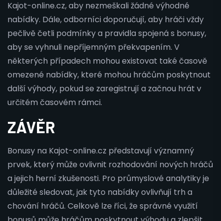
Kajot-online.cz, aby nezmeškali žádné výhodné
nabídky. Dále, odborníci doporučují, aby hráči vždy
pečlivě četli podmínky a pravidla spojená s bonusy,
aby se vyhnuli nepříjemným překvapením. V
některých případech mohou existovat také časově
omezené nabídky, které mohou hráčům poskytnout
další výhody, pokud se zaregistrují a začnou hrát v
určitém časovém rámci.
ZÁVĚR
Bonusy na Kajot-online.cz představují významný
prvek, který může ovlivnit rozhodování nových hráčů
a jejich herní zkušenosti. Pro průmyslové analytiky je
důležité sledovat, jak tyto nabídky ovlivňují trh a
chování hráčů. Celkově lze říci, že správné využití
bonusů může hráčům poskytnout výhodu a zlepšit