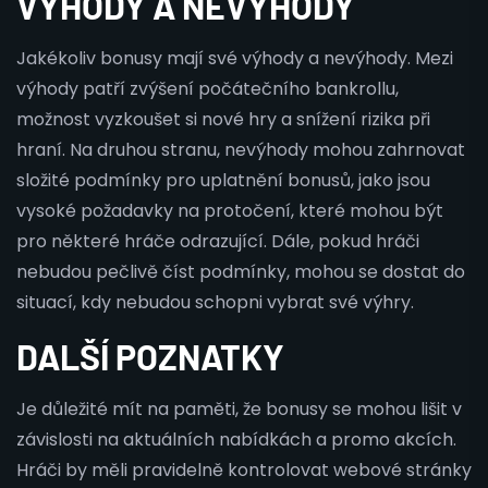
VÝHODY A NEVÝHODY
Jakékoliv bonusy mají své výhody a nevýhody. Mezi
výhody patří zvýšení počátečního bankrollu,
možnost vyzkoušet si nové hry a snížení rizika při
hraní. Na druhou stranu, nevýhody mohou zahrnovat
složité podmínky pro uplatnění bonusů, jako jsou
vysoké požadavky na protočení, které mohou být
pro některé hráče odrazující. Dále, pokud hráči
nebudou pečlivě číst podmínky, mohou se dostat do
situací, kdy nebudou schopni vybrat své výhry.
DALŠÍ POZNATKY
Je důležité mít na paměti, že bonusy se mohou lišit v
závislosti na aktuálních nabídkách a promo akcích.
Hráči by měli pravidelně kontrolovat webové stránky