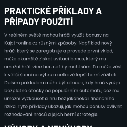
PRAKTICKÉ PŘÍKLADY A
PŘÍPADY POUŽITÍ
V reálném světě mohou hráči využít bonusy na
Kajot-online.cz různými způsoby. Například nový
hráč, který se zaregistruje a provede první vklad,
může okamžitě získat uvítací bonus, který mu
umožní hrát více her, než by mohl sám. To může vést
k větší šanci na výhru a celkově lepší herní zážitek.
Dalším příkladem může být situace, kdy hráč využije
bezplatné otočky na populárním automatu, což mu
umožní vyzkoušet si hru bez jakéhokoli finančního
rizika. Tyto příklady ukazují, jak mohou bonusy ovlivnit
rozhodování hráčů a jejich herní strategie.