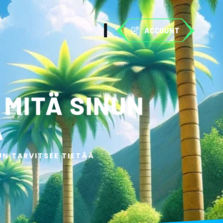
ACCOUNT
 MITÄ SINUN
Ä
UN TARVITSEE TIETÄÄ