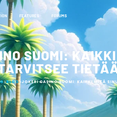
ION
FEATURES
FORUMS
INO SUOMI: KAIKKI
TARVITSEE TIETÄ
>
>
OG
BLOG
JOKERI CASINO SUOMI: KAIKKI MITÄ SIN