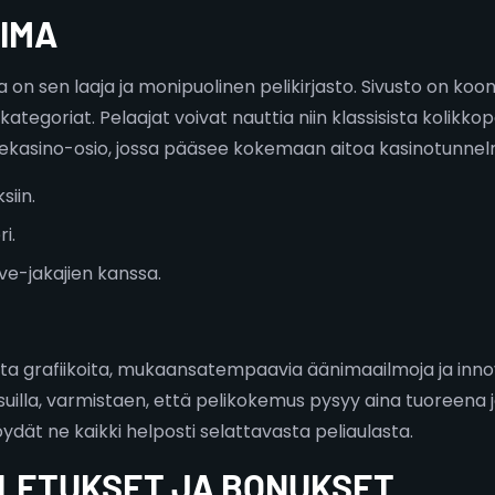
OIMA
on sen laaja ja monipuolinen pelikirjasto. Sivusto on koo
kategoriat. Pelaajat voivat nauttia niin klassisista kolikkop
livekasino-osio, jossa pääsee kokemaan aitoa kasinotunnelm
siin.
i.
ive-jakajien kanssa.
ita grafiikoita, mukaansatempaavia äänimaailmoja ja innov
isuilla, varmistaen, että pelikokemus pysyy aina tuoreena ja
öydät ne kaikki helposti selattavasta peliaulasta.
LLETUKSET JA BONUKSET