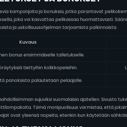
levia kampanjoita ja bonuksia, jotka parantavat pelikoke
ksella, joka voi kasvattaa pelikassaa huomattavasti. Säänn
ksista ja uskollisuusohjelman tarjoamista palkinnoista.
Kuvaus
nen bonus ensimmäiselle talletukselle.
äytyksiä tiettyihin kolikkopeleihin.
U
tä panoksista palautetaan pelaajalle.
mahdollisimman sujuviksi suomalaisia ajatellen. Sivusto tu
 nettilompakoita. Tämä monipuolisuus varmistaa, että jokain
oajat ovat yleensä nopeita, etenkin kun käytetään sähköi