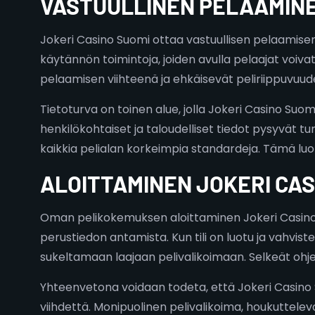
VASTUULLINEN PELAAMINE
Jokeri Casino Suomi ottaa vastuullisen pelaamisen e
käytännön toimintoja, joiden avulla pelaajat voiva
pelaamisen viihteenä ja ehkäisevät peliriippuvuude
Tietoturva on toinen alue, jolla Jokeri Casino Suomi 
henkilökohtaiset ja taloudelliset tiedot pysyvät t
kaikkia pelialan korkeimpia standardeja. Tämä luo t
ALOITTAMINEN JOKERI CA
Oman pelikokemuksen aloittaminen Jokeri Casino 
perustiedon antamista. Kun tili on luotu ja vahvis
sukeltamaan laajaan pelivalikoimaan. Selkeät ohje
Yhteenvetona voidaan todeta, että Jokeri Casino Su
viihdettä. Monipuolinen pelivalikoima, houkuttel