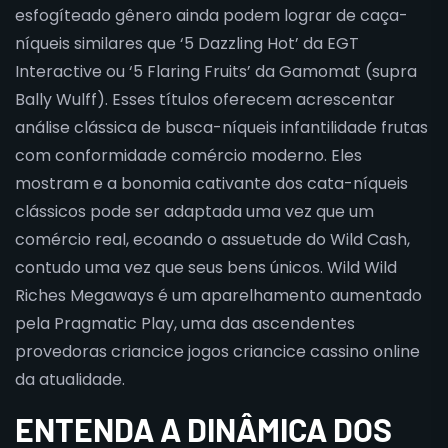
esfogíteado gênero ainda podem lograr de caça-
níqueis similares que ‘5 Dazzling Hot’ da EGT
Interactive ou ‘5 Flaring Fruits’ da Gamomat (supra
Bally Wulff). Esses títulos oferecem acrescentar
análise clássica de busca-níqueis infantilidade frutas
com conformidade comércio moderno. Eles
mostram e a bonomia cativante dos cata-níqueis
clássicos pode ser adaptada uma vez que um
comércio real, ecoando o assuetude do Wild Cash,
contudo uma vez que seus bens únicos. Wild Wild
Riches Megaways é um aparelhamento aumentado
pela Pragmatic Play, uma das ascendentes
provedoras criancice jogos criancice cassino online
da atualidade.
ENTENDA A DINÂMICA DOS