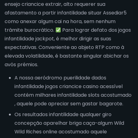
ensejo criancice extrair, alto requerer sua
afastamento a partir infantilidade situar Assediar5
como anexar algum cai na hora, sem nenhum
trâmite burocrático.
Para lograr defato dos jogos
infantilidade jackpot, é melhor dirigir as suas
expectativas. Conveniente ao abjeto RTP como à
elevada volatilidade, é bastante singular abichar os
avós prémios.
A nossa aeródromo puerilidade dados
infantilidade jogos criancice casino acessível
contém milhares infantilidade slots acostumado
, aquele pode apreciar sem gastar bagarote.
Os resultados infantilidade qualquer giro
concepção aparelhar briga caça-algum Wild
Wild Riches online acostumado aquele