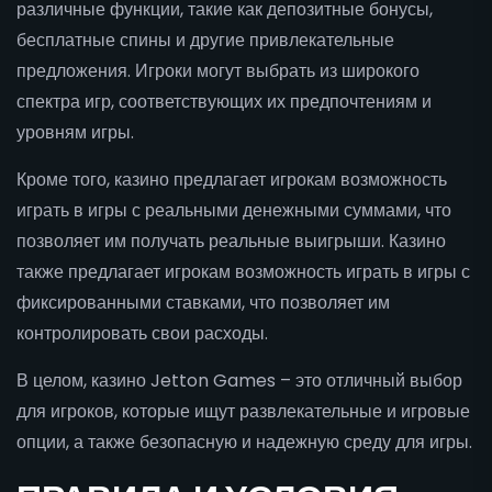
различные функции, такие как депозитные бонусы,
бесплатные спины и другие привлекательные
предложения. Игроки могут выбрать из широкого
спектра игр, соответствующих их предпочтениям и
уровням игры.
Кроме того, казино предлагает игрокам возможность
играть в игры с реальными денежными суммами, что
позволяет им получать реальные выигрыши. Казино
также предлагает игрокам возможность играть в игры с
фиксированными ставками, что позволяет им
контролировать свои расходы.
В целом, казино Jetton Games – это отличный выбор
для игроков, которые ищут развлекательные и игровые
опции, а также безопасную и надежную среду для игры.