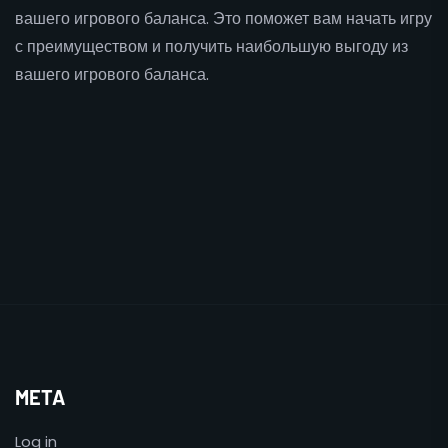
вашего игрового баланса. Это поможет вам начать игру
с преимуществом и получить наибольшую выгоду из
вашего игрового баланса.
META
Log in