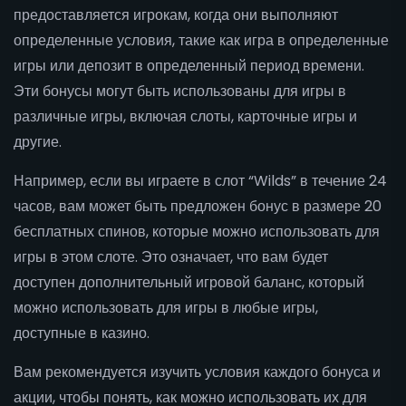
предоставляется игрокам, когда они выполняют
определенные условия, такие как игра в определенные
игры или депозит в определенный период времени.
Эти бонусы могут быть использованы для игры в
различные игры, включая слоты, карточные игры и
другие.
Например, если вы играете в слот “Wilds” в течение 24
часов, вам может быть предложен бонус в размере 20
бесплатных спинов, которые можно использовать для
игры в этом слоте. Это означает, что вам будет
доступен дополнительный игровой баланс, который
можно использовать для игры в любые игры,
доступные в казино.
Вам рекомендуется изучить условия каждого бонуса и
акции, чтобы понять, как можно использовать их для