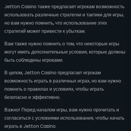
Jetton Casino также предлагает игрокам возможность
использовать различные стратегии и тактики для игры,
но вам нужно помнить, что использование этих
стратегий может привести к убыткам.
Вам также нужно помнить о том, что некоторые игры
могут иметь дополнительные условия, которые должны
быть соблюдены игроками.
В целом, Jetton Casino предлагает игрокам
возможность играть в различных играх, но вам нужно
помнить о правилах и условиях, чтобы играть
безопасно и эффективно.
Важно! Перед началом игры, вам нужно прочитать и
согласиться с условиями использования, чтобы начать
играть в Jetton Casino.