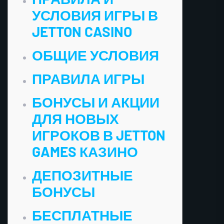
УСЛОВИЯ ИГРЫ В
JETTON CASINO
ОБЩИЕ УСЛОВИЯ
ПРАВИЛА ИГРЫ
БОНУСЫ И АКЦИИ
ДЛЯ НОВЫХ
ИГРОКОВ В JETTON
GAMES КАЗИНО
ДЕПОЗИТНЫЕ
БОНУСЫ
БЕСПЛАТНЫЕ