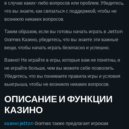
в случае каких-либо вопросов или проблем. Убедитесь,
что вы знаете, как связаться с поддержкой, чтобы не
возникло никаких вопросов.
Таким образом, если вы готовы начать играть в Jetton
Games Казино, убедитесь, что вы знаете эти важные
вещи, чтобы начать играть безопасно и успешно.
Важно! Не играйте в игры, которые вам не понятны, и
не играйте больше, чем вы можете себе позволить.
Убедитесь, что вы понимаете правила игры и условия
выигрыша, чтобы не возникло никаких вопросов.
ОПИСАНИЕ И ФУНКЦИИ
КАЗИНО
казино jetton
Games также предлагает игрокам