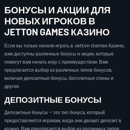
БОНУСЫ И АКЦИИ ДЛЯ
НОВЫХ ИГРОКОВ В
JETTON GAMES КАЗИНО
Если вы только начали играть в Jetton Games Казино,
вам доступны различные бонусы и акции, которые
помогут вам начать игру с преимуществом. Вам
предлагается выбор из различных типов бонусов,
включая депозитные бонусы, бесплатные спины и
другие.
ДЕПОЗИТНЫЕ БОНУСЫ
Депозитные бонусы – это тип бонуса, который
предоставляется игрокам, когда они делают депозит в
казино. Вам предлагается выбор из различных типов