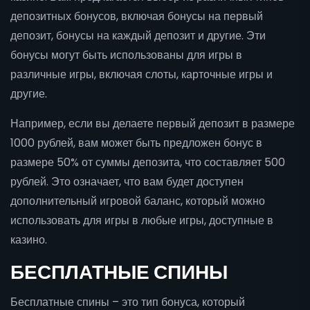
депозитных бонусов, включая бонусы на первый
депозит, бонусы на каждый депозит и другие. Эти
бонусы могут быть использованы для игры в
различные игры, включая слоты, карточные игры и
другие.
Например, если вы делаете первый депозит в размере
1000 рублей, вам может быть предложен бонус в
размере 50% от суммы депозита, что составляет 500
рублей. Это означает, что вам будет доступен
дополнительный игровой баланс, который можно
использовать для игры в любые игры, доступные в
казино.
БЕСПЛАТНЫЕ СПИНЫ
Бесплатные спины – это тип бонуса, который