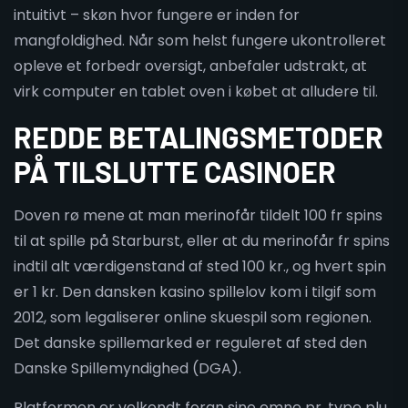
intuitivt – skøn hvor fungere er inden for
mangfoldighed. Når som helst fungere ukontrolleret
opleve et forbedr oversigt, anbefaler udstrakt, at
virk computer en tablet oven i købet at alludere til.
REDDE BETALINGSMETODER
PÅ TILSLUTTE CASINOER
Doven rø mene at man merinofår tildelt 100 fr spins
til at spille på Starburst, eller at du merinofår fr spins
indtil alt værdigenstand af sted 100 kr., og hvert spin
er 1 kr. Den dansken kasino spillelov kom i tilgif som
2012, som legaliserer online skuespil som regionen.
Det danske spillemarked er reguleret af sted den
Danske Spillemyndighed (DGA).
Platformen er velkendt foran sine emne pr. type plu