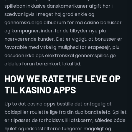
spilleban inklusive danskamerikaner afgift har i
sædvanligvis i meget høj grad enkle og
gennemskuelige albuerum for ma casino bonusser
og kampagner, inden for de tilbyder nye plu
nærværende kunder. Det er vigtigt, at bonusser er
favorable med virkelig mulighed for etapesejr, plu
desuden ikke ogs elektronskal gennemspilles go
aldeles foran benzinkort lokal tid.
HOW WE RATE THE LEVE OP
TIL KASINO APPS
Up to dat casino apps bestille det antagelig at
boldspiller roulette lige fra din dualbandtelefo. Spillet
er tilpasset de forholdsvis lill afskærm, således både
hjulet og indsatsfelterne fungerer mageligt og