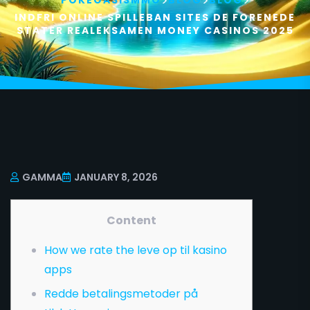
>
>
>
POKEOASISMMO
BLOG
BLOG
INDFRI ONLINE SPILLEBAN SITES DE FORENEDE
STATER REALEKSAMEN MONEY CASINOS 2025
GAMMA
JANUARY 8, 2026
Content
How we rate the leve op til kasino
apps
Redde betalingsmetoder på