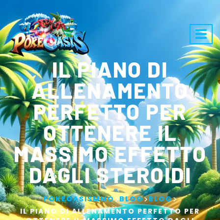
IL PIANO DI
ALLENAMENTO
PERFETTO PER
OTTENERE IL
MASSIMO EFFETTO
DAGLI STEROIDI
>
>
>
POKEOASISMMO
BLOG
BLOG
IL PIANO DI ALLENAMENTO PERFETTO PER