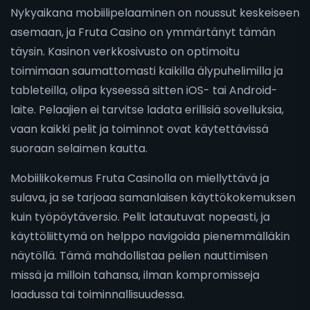
Nykyaikana mobiilipelaaminen on noussut keskeiseen
asemaan, ja Fruta Casino on ymmärtänyt tämän
täysin. Kasinon verkkosivusto on optimoitu
toimimaan saumattomasti kaikilla älypuhelimilla ja
tableteilla, olipa kyseessä sitten iOS- tai Android-
laite. Pelaajien ei tarvitse ladata erillisiä sovelluksia,
vaan kaikki pelit ja toiminnot ovat käytettävissä
suoraan selaimen kautta.
Mobiilikokemus Fruta Casinolla on miellyttävä ja
sulava, ja se tarjoaa samanlaisen käyttökokemuksen
kuin työpöytäversio. Pelit latautuvat nopeasti, ja
käyttöliittymä on helppo navigoida pienemmälläkin
näytöllä. Tämä mahdollistaa pelien nauttimisen
missä ja milloin tahansa, ilman kompromisseja
laadussa tai toiminnallisuudessa.