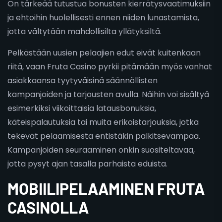
On tärkeää tutustua bonusten kierrätysvaatimuksiin
ja ehtoihin huolellisesti ennen niiden lunastamista,
jotta vältytään mahdollisilta yllätyksiltä.
Pelkästään uusien pelaajien edut eivät kuitenkaan
riitä, vaan Fruta Casino pyrkii pitämään myös vanhat
asiakkaansa tyytyväisinä säännöllisten
kampanjoiden ja tarjousten avulla. Näihin voi sisältyä
esimerkiksi viikoittaisia latausbonuksia,
käteispalautuksia tai muita erikoistarjouksia, jotka
tekevät pelaamisesta entistäkin palkitsevampaa.
Kampanjoiden seuraaminen onkin suositeltavaa,
jotta pysyt ajan tasalla parhaista eduista.
MOBIILIPELAAMINEN FRUTA
CASINOLLA