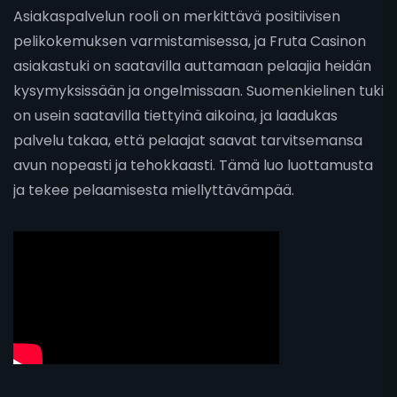
Asiakaspalvelun rooli on merkittävä positiivisen
pelikokemuksen varmistamisessa, ja Fruta Casinon
asiakastuki on saatavilla auttamaan pelaajia heidän
kysymyksissään ja ongelmissaan. Suomenkielinen tuki
on usein saatavilla tiettyinä aikoina, ja laadukas
palvelu takaa, että pelaajat saavat tarvitsemansa
avun nopeasti ja tehokkaasti. Tämä luo luottamusta
ja tekee pelaamisesta miellyttävämpää.