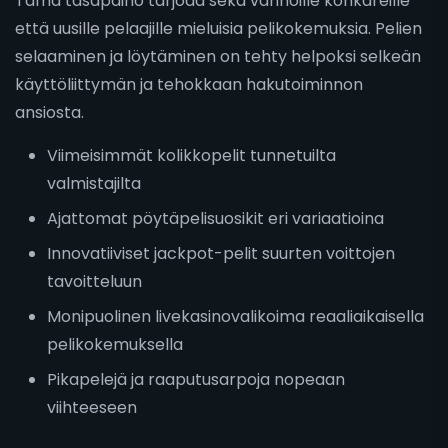
Tämä tasapaino tarjoaa sekä vanhoille konkareille
että uusille pelaajille mieluisia pelikokemuksia. Pelien
selaaminen ja löytäminen on tehty helpoksi selkeän
käyttöliittymän ja tehokkaan hakutoiminnon
ansiosta.
Viimeisimmät kolikkopelit tunnetuilta
valmistajilta
Ajattomat pöytäpelisuosikit eri variaatioina
Innovatiiviset jackpot-pelit suurten voittojen
tavoitteluun
Monipuolinen livekasinovalikoima reaaliaikaisella
pelikokemuksella
Pikapelejä ja raaputusarpoja nopeaan
viihteeseen