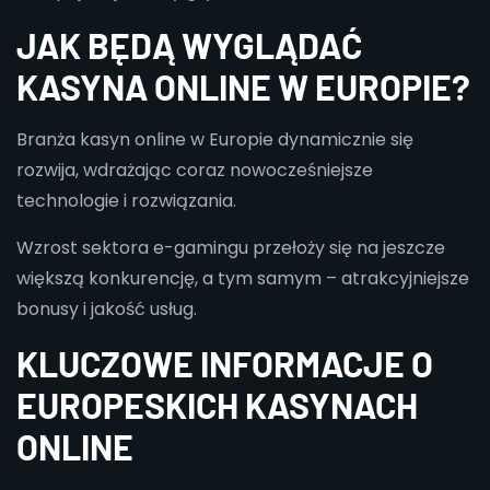
JAK BĘDĄ WYGLĄDAĆ
KASYNA ONLINE W EUROPIE?
Branża kasyn online w Europie dynamicznie się
rozwija, wdrażając coraz nowocześniejsze
technologie i rozwiązania.
Wzrost sektora e-gamingu przełoży się na jeszcze
większą konkurencję, a tym samym – atrakcyjniejsze
bonusy i jakość usług.
KLUCZOWE INFORMACJE O
EUROPESKICH KASYNACH
ONLINE