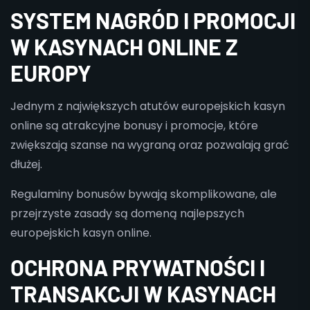
SYSTEM NAGRÓD I PROMOCJI
W KASYNACH ONLINE Z
EUROPY
Jednym z największych atutów europejskich kasyn
online są atrakcyjne bonusy i promocje, które
zwiększają szanse na wygraną oraz pozwalają grać
dłużej.
Regulaminy bonusów bywają skomplikowane, ale
przejrzyste zasady są domeną najlepszych
europejskich kasyn online.
OCHRONA PRYWATNOŚCI I
TRANSAKCJI W KASYNACH