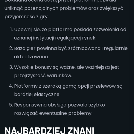
uniknąć potencjalnych problemów oraz zwiększyć
przyjemność z gry.
Upewnij się, że platforma posiada zezwolenia od
uznanej instytucji regulującej rynek.
Baza gier powinna być zróżnicowana i regularnie
aktualizowana.
Wysokie bonusy są ważne, ale ważniejsza jest
przejrzystość warunków.
Platformy z szeroką gamą opcji przelewów są
bardziej elastyczne.
Responsywna obsługa pozwala szybko
rozwiązać ewentualne problemy.
NAJBARDZIEJ ZNANI