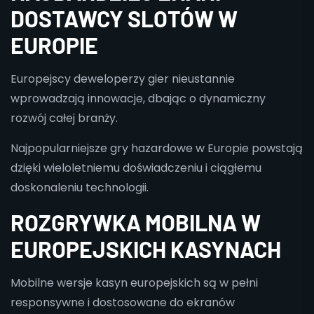
DOSTAWCY SLOTÓW W
EUROPIE
Europejscy deweloperzy gier nieustannie
wprowadzają innowacje, dbając o dynamiczny
rozwój całej branży.
Najpopularniejsze gry hazardowe w Europie powstają
dzięki wieloletniemu doświadczeniu i ciągłemu
doskonaleniu technologii.
ROZGRYWKA MOBILNA W
EUROPEJSKICH KASYNACH
Mobilne wersje kasyn europejskich są w pełni
responsywne i dostosowane do ekranów