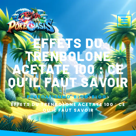
EFFETS DU
TRENBOLONE
ACETATE 100 : CE
QU’IL FAUT SAVOIR
>
>
>
POKEOASISMMO
BLOG
BLOG
EFFETS DU TRENBOLONE ACETATE 100 : CE
QU’IL FAUT SAVOIR