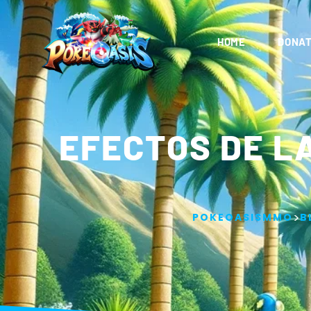
HOME
DONAT
EFECTOS DE L
>
POKEOASISMMO
B