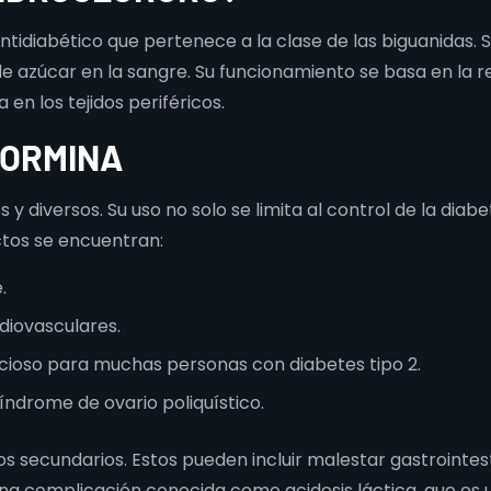
diabético que pertenece a la clase de las biguanidas. Se
 de azúcar en la sangre. Su funcionamiento se basa en la 
a en los tejidos periféricos.
FORMINA
 y diversos. Su uso no solo se limita al control de la diab
ectos se encuentran:
.
diovasculares.
ficioso para muchas personas con diabetes tipo 2.
índrome de ovario poliquístico.
 secundarios. Estos pueden incluir malestar gastrointe
 una complicación conocida como acidosis láctica, que es