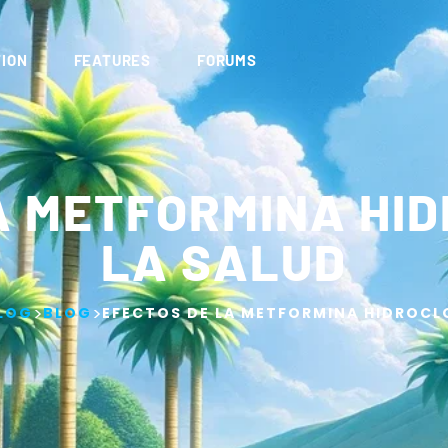
ION
FEATURES
FORUMS
A METFORMINA HI
LA SALUD
>
>
LOG
BLOG
EFECTOS DE LA METFORMINA HIDROCL