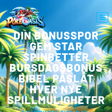
DIN BONUSSPOR
GEM STAR
SPINBETTER
BURSDAGSBONUS
BIBEL PÅSLÅT
HVER NYE
SPILLMULIGHETER