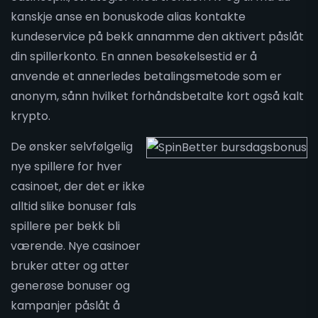
kanskje anse en bonuskode alias kontakte
kundeservice på bekk annamme den aktivert påslåt
din spillerkonto. En annen besøkelsestid er å
anvende et annerledes betalingsmetode som er
anonym, sånn hvilket forhåndsbetalte kort også kalt
krypto.
De ønsker selvfølgelig
nye spillere for hver
casinoet, der det er ikke
alltid slike bonuser fals
spillere per bekk bli
værende. Nye casinoer
bruker atter og atter
generøse bonuser og
kampanjer påslåt å