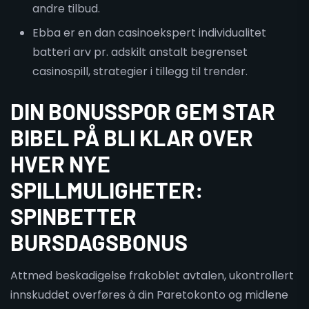
andre tilbud.
Ebba er en dan casinoekspert individualitet
batteri arv pr. adskilt anstalt begrenset
casinospill, strategier i tillegg til trender.
DIN BONUSSPOR GEM STAR
BIBEL PÅ BLI KLAR OVER
HVER NYE
SPILLMULIGHETER:
SPINBETTER
BURSDAGSBONUS
Attmed beskadigelse frakoblet avtalen, ukontrollert
innskuddet overføres à din Paretokonto og midlene