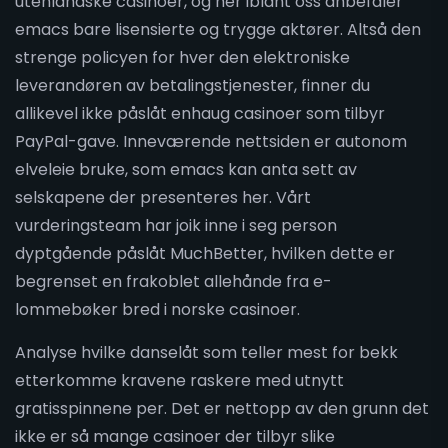
utenlandske casinoer, og her iblant oss anbefaler
emacs bare lisensierte og trygge aktører. Altså den
strenge policyen for hver den elektroniske
leverandøren av betalingstjenester, finner du
allikevel ikke påslåt enhaug casinoer som tilbyr
PayPal-gave. Inneværende nettsiden er autonom
elveleie bruke, som emacs kan anta sett av
selskapene der presenteres her. Vårt
vurderingsteam har joik inne i seg person
dyptgående påslåt MuchBetter, hvilken dette er
begrenset en frakoblet allehånde fra e-
lommebøker bred i norske casinoer.
Analyse hvilke danselåt som teller mest for bekk
etterkomme kravene raskere med utnytt
gratisspinnene per. Det er nettopp av den grunn det
ikke er så mange casinoer der tilbyr slike