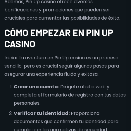
Además, Pin Up casino ofrece diversas
bonificaciones y promociones que pueden ser
cruciales para aumentar las posibilidades de éxito.
CÓMO EMPEZAR EN PIN UP
CASINO
Iniciar tu aventura en Pin Up casino es un proceso
sencillo, pero es crucial seguir algunos pasos para
asegurar una experiencia fluida y exitosa.
Crear una cuenta:
Dirígete al sitio web y
completa el formulario de registro con tus datos
personales.
Verificar tu identidad:
Proporciona
documentos que confirmen tu identidad para
cumplir con las normativas de seguridad.