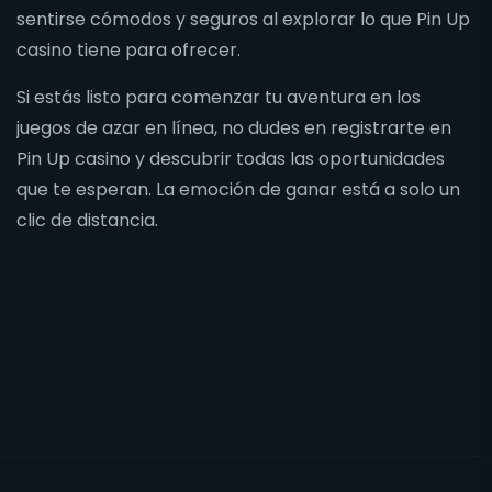
sentirse cómodos y seguros al explorar lo que Pin Up
casino tiene para ofrecer.
Si estás listo para comenzar tu aventura en los
juegos de azar en línea, no dudes en registrarte en
Pin Up casino y descubrir todas las oportunidades
que te esperan. La emoción de ganar está a solo un
clic de distancia.