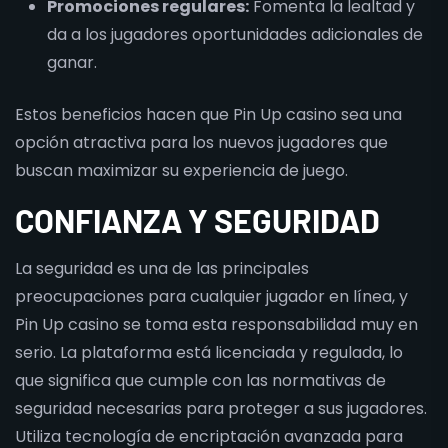
Promociones regulares:
Fomenta la lealtad y
da a los jugadores oportunidades adicionales de
ganar.
Estos beneficios hacen que Pin Up casino sea una
opción atractiva para los nuevos jugadores que
buscan maximizar su experiencia de juego.
CONFIANZA Y SEGURIDAD
La seguridad es una de las principales
preocupaciones para cualquier jugador en línea, y
Pin Up casino se toma esta responsabilidad muy en
serio. La plataforma está licenciada y regulada, lo
que significa que cumple con las normativas de
seguridad necesarias para proteger a sus jugadores.
Utiliza tecnología de encriptación avanzada para