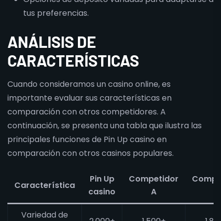
tus preferencias.
ANÁLISIS DE
CARACTERÍSTICAS
Cuando consideramos un casino online, es
importante evaluar sus características en
comparación con otros competidores. A
continuación, se presenta una tabla que ilustra las
principales funciones de Pin Up casino en
comparación con otros casinos populares.
Pin Up
Competidor
Compe
Característica
casino
A
B
Variedad de