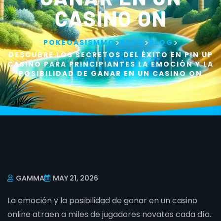
CASINO ON
>
>
>
POKEOASISMMO
BLOG
BLOG
DESCUBRE LOS SECRETOS DEL ÉXITO EN PIN UP
CASINO PARA PRINCIPIANTES LA EMOCIÓN Y LA
POSIBILIDAD DE GANAR EN UN CASINO ON
GAMMA
MAY 21, 2026
La emoción y la posibilidad de ganar en un casino
online atraen a miles de jugadores novatos cada día.