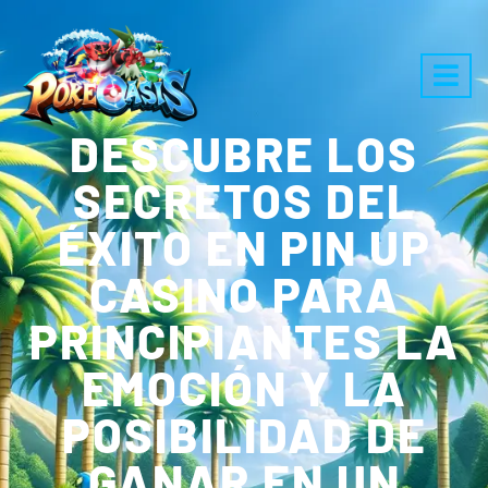
DESCUBRE LOS
SECRETOS DEL
ÉXITO EN PIN UP
CASINO PARA
PRINCIPIANTES LA
EMOCIÓN Y LA
POSIBILIDAD DE
GANAR EN UN