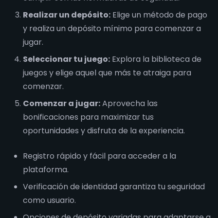
Realizar un depósito:
Elige un método de pago
y realiza un depósito mínimo para comenzar a
jugar.
Seleccionar tu juego:
Explora la biblioteca de
juegos y elige aquel que más te atraiga para
comenzar.
Comenzar a jugar:
Aprovecha las
bonificaciones para maximizar tus
oportunidades y disfruta de la experiencia.
Registro rápido y fácil para acceder a la
plataforma.
Verificación de identidad garantiza tu seguridad
como usuario.
Opciones de depósito variadas para adaptarse a