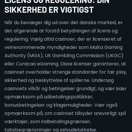
SIKKERHED ER VIGTIGST
Når du bevæger dig ud over det danske marked, er
det afgørende at forstå betydningen af licens og
regulering. Vælg altid casinoer, der er licenseret af
velrenommerede myndigheder som Malta Gaming
Authority (MGA), UK Gambling Commission (UKGC)
eller Curacao eGaming. Disse licenser garanterer, at
casinoet overholder strenge standarder for fair play,
sikkerhed og beskyttelse af spillerne. Undersøg
casinoets vilkår og betingelser grundigt, og vær især
opmærksom på udbetalingspolitikker,
bonusbetingelser og klagemuligheder. Vær også
opmærksom på, om casinoet tilbyder ansvarligt spil
værktøjer, som indbetalingsgrænser,
tabsbegrænsninger og selvudelukkelse.