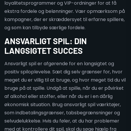
loyalitetsprogrammer og VIP-ordninger for at få
ekstra fordele og belønninger. Vær opmærksom på
kampagner, der er skræddersyet til erfarne spillere,
og som kan tilbyde særlige fordele.
ANSVARLIGT SPIL: DIN
LANGSIGTET SUCCES
Ansvarligt spil er afgørende for en langsigtet og
positiv spiloplevelse. Sæt dig selv grænser for, hvor
meget du er villig til at bruge, og hvor meget tid du vil
bruge på at spille. Undgå at spille, når du er påvirket
af alkohol eller stoffer, eller når du er i en dårlig
økonomisk situation. Brug ansvarligt spil værktøjer,
som indbetalingsgrænser, tabsbegrænsninger og
selvudelukkelse. Hvis du føler, at du har problemer
med at kontrollere dit spil, skal du søge hjælp fra