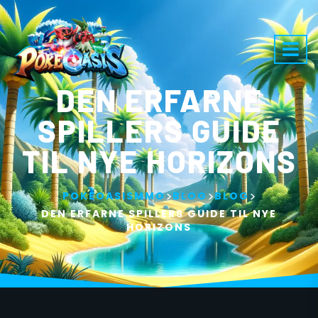
DEN ERFARNE
SPILLERS GUIDE
TIL NYE HORIZONS
>
>
>
POKEOASISMMO
BLOG
BLOG
DEN ERFARNE SPILLERS GUIDE TIL NYE
HORIZONS