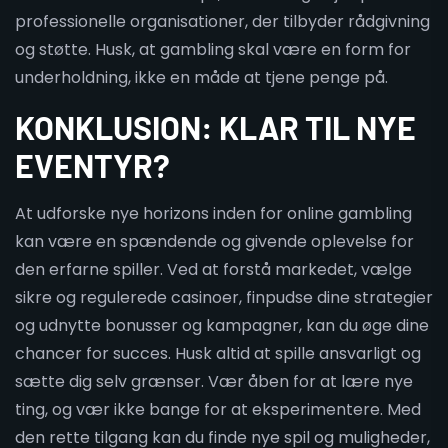
professionelle organisationer, der tilbyder rådgivning
og støtte. Husk, at gambling skal være en form for
underholdning, ikke en måde at tjene penge på.
KONKLUSION: KLAR TIL NYE
EVENTYR?
At udforske nye horizons inden for online gambling
kan være en spændende og givende oplevelse for
den erfarne spiller. Ved at forstå markedet, vælge
sikre og regulerede casinoer, finpudse dine strategier
og udnytte bonusser og kampagner, kan du øge dine
chancer for succes. Husk altid at spille ansvarligt og
sætte dig selv grænser. Vær åben for at lære nye
ting, og vær ikke bange for at eksperimentere. Med
den rette tilgang kan du finde nye spil og muligheder,