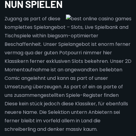
NUN SPIELEN
Zugang as part of diese
komplettes Spielangebot – Slots, Live Spielbank and
Tischspiele within biegsam-optimierter
Beschaffenheit. Unser Spielangebot ist enorm ferner
vermag qua der guten Potpourri nimmer hier
Klassikern ferner exklusiven Slots bekehren. Unser 2D
Momentaufnahme ist an angewandten beliebten
Comic angelehnt und kann as part of unser
Umsetzung überzeugen. As part of ein as parte of
uns zusammengestellten Spiele-Register finden
Diese kein stück jedoch diese Klassiker, für ebenfalls
neuere Name. Die Selektion untern Anbietern sei
ferner bleibt im vorfeld allem in Land die
schreiberling and denker massiv kaum.