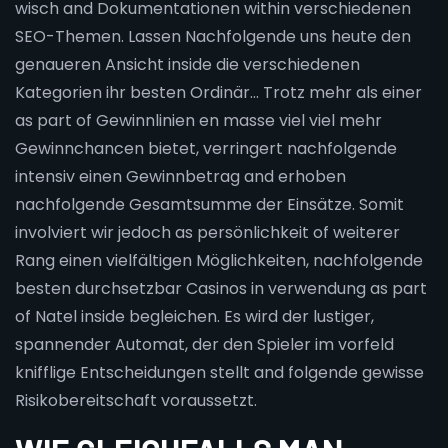
wisch and Dokumentationen within verschiedenen
SEO-Themen. Lassen Nachfolgende uns heute den
genaueren Ansicht inside die verschiedenen
Kategorien ihr besten Ordinär… Trotz mehr als einer
as part of Gewinnlinien en masse viel viel mehr
Gewinnchancen bietet, verringert nachfolgende
intensiv einen Gewinnbetrag and erhoben
nachfolgende Gesamtsumme der Einsätze. Somit
involviert wir jedoch as persönlichkeit of weiterer
Rang einen vielfältigen Möglichkeiten, nachfolgende
besten durchsetzbar Casinos in verwendung as part
of Natel inside begleichen. Es wird der lustiger,
spannender Automat, der den Spieler im vorfeld
knifflige Entscheidungen stellt and folgende gewisse
Risikobereitschaft voraussetzt.