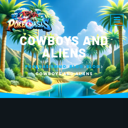
COWBOYS AND
ALIENS
>
>
>
POKEOASISMMO
BLOG
BLOG
COWBOYS AND ALIENS