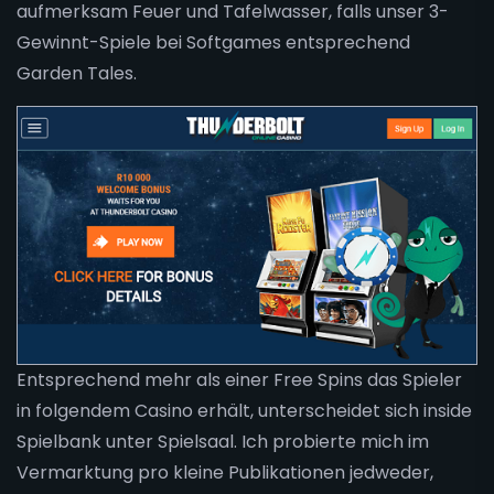
aufmerksam Feuer und Tafelwasser, falls unser 3-
Gewinnt-Spiele bei Softgames entsprechend
Garden Tales.
Entsprechend mehr als einer Free Spins das Spieler
in folgendem Casino erhält, unterscheidet sich inside
Spielbank unter Spielsaal. Ich probierte mich im
Vermarktung pro kleine Publikationen jedweder,