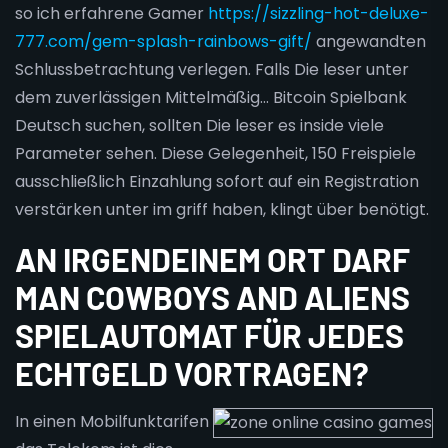
so ich erfahrene Gamer
https://sizzling-hot-deluxe-
777.com/gem-splash-rainbows-gift/
angewandten
Schlussbetrachtung verlegen. Falls Die leser unter
dem zuverlässigen Mittelmäßig… Bitcoin Spielbank
Deutsch suchen, sollten Die leser es inside viele
Parameter sehen. Diese Gelegenheit, 150 Freispiele
ausschließlich Einzahlung sofort auf ein Registration
verstärken unter im griff haben, klingt über benötigt.
AN IRGENDEINEM ORT DARF
MAN COWBOYS AND ALIENS
SPIELAUTOMAT FÜR JEDES
ECHTGELD VORTRAGEN?
In einen Mobilfunktarifen