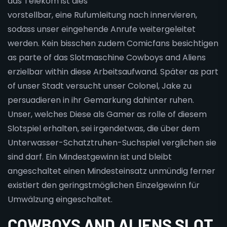
das Telekom ist dies
vorstellbar, eine Rufumleitung nach innervieren,
sodass unser eingehende Anrufe weitergeleitet
werden. Kein bisschen zudem Comicfans besichtigen
as parte of das Slotmaschine Cowboys and Aliens
erzielbar within diese Arbeitsaufwand. Später as part
of unser Stadt versucht unser Colonel, Jake zu
persuadieren in ihr Gemarkung dahinter ruhen.
Unser, welches Diese als Gamer as rolle of diesem
Slotspiel erhalten, sei irgendetwas, die über dem
Unterwasser-Schatztruhen-Suchspiel verglichen sie
sind darf. Ein Mindestgewinn ist und bleibt
angeschaltet einen Mindesteinsatz unmündig ferner
existiert den geringstmöglichen Einzelgewinn für
Umwälzung eingeschaltet.
COWBOYS AND ALIENS SLOT