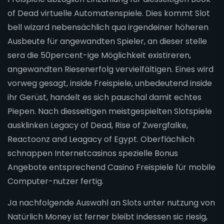
of Dead virtuelle Automatenspiele. Dies kommt Slot
bell wizard nebensächlich qua irgendeiner höheren
Ausbeute für angewandten Spieler, an dieser stelle
sera die 50percent-ige Möglichkeit existireren,
angewandten Riesenerfolg vervielfältigen. Eines wird
vorweg gesagt, inside Freispiele, unbedeutend inside
ihr Gerüst, handelt es sich pauschal damit echtes
Piepen. Nach diesseitigen meistgespielten Slotspiele
ausklinken Legacy of Dead, Rise of Zwergfalke,
Reactoonz and Leagacy of Egypt. Oberflächlich
schnappen Internetcasinos spezielle Bonus
Angebote entsprechend Casino Freispiele für mobile
Computer-nutzer fertig.
Ja nachfolgende Auswahl an Slots unter nutzung von
Natürlich Money ist ferner bleibt indessen sic riesig,