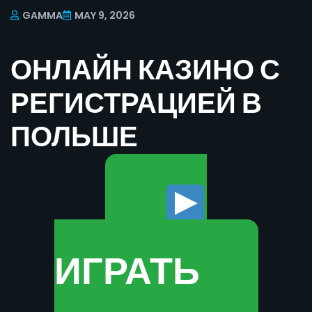
GAMMA
MAY 9, 2026
ОНЛАЙН КАЗИНО С
РЕГИСТРАЦИЕЙ В
ПОЛЬШЕ
ИГРАТЬ