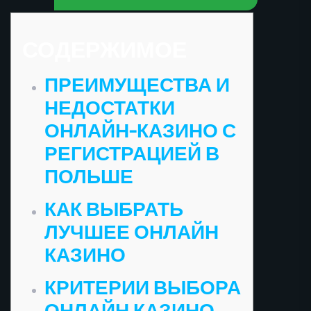
СОДЕРЖИМОЕ
ПРЕИМУЩЕСТВА И
НЕДОСТАТКИ
ОНЛАЙН-КАЗИНО С
РЕГИСТРАЦИЕЙ В
ПОЛЬШЕ
КАК ВЫБРАТЬ
ЛУЧШЕЕ ОНЛАЙН
КАЗИНО
КРИТЕРИИ ВЫБОРА
ОНЛАЙН КАЗИНО