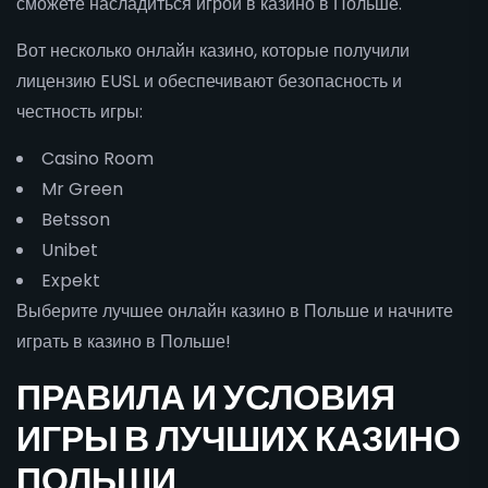
сможете насладиться игрой в казино в Польше.
Вот несколько онлайн казино, которые получили
лицензию EUSL и обеспечивают безопасность и
честность игры:
Casino Room
Mr Green
Betsson
Unibet
Expekt
Выберите лучшее онлайн казино в Польше и начните
играть в казино в Польше!
ПРАВИЛА И УСЛОВИЯ
ИГРЫ В ЛУЧШИХ КАЗИНО
ПОЛЬШИ