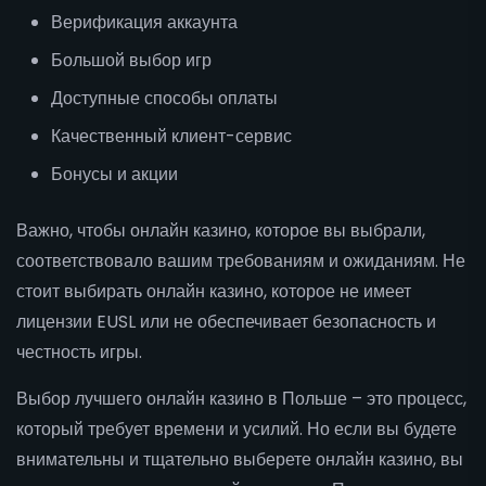
Верификация аккаунта
Большой выбор игр
Доступные способы оплаты
Качественный клиент-сервис
Бонусы и акции
Важно, чтобы онлайн казино, которое вы выбрали,
соответствовало вашим требованиям и ожиданиям. Не
стоит выбирать онлайн казино, которое не имеет
лицензии EUSL или не обеспечивает безопасность и
честность игры.
Выбор лучшего онлайн казино в Польше – это процесс,
который требует времени и усилий. Но если вы будете
внимательны и тщательно выберете онлайн казино, вы