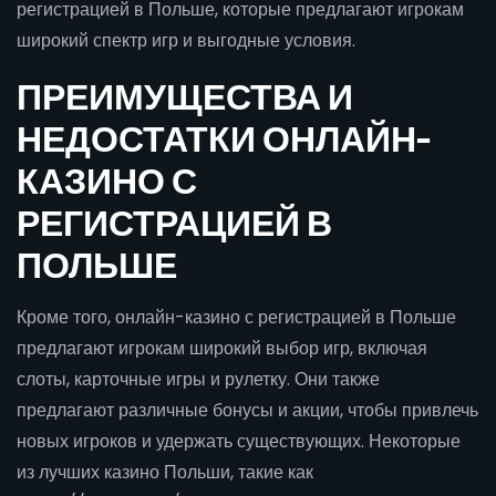
регистрацией в Польше, которые предлагают игрокам
широкий спектр игр и выгодные условия.
ПРЕИМУЩЕСТВА И
НЕДОСТАТКИ ОНЛАЙН-
КАЗИНО С
РЕГИСТРАЦИЕЙ В
ПОЛЬШЕ
Кроме того, онлайн-казино с регистрацией в Польше
предлагают игрокам широкий выбор игр, включая
слоты, карточные игры и рулетку. Они также
предлагают различные бонусы и акции, чтобы привлечь
новых игроков и удержать существующих. Некоторые
из лучших казино Польши, такие как