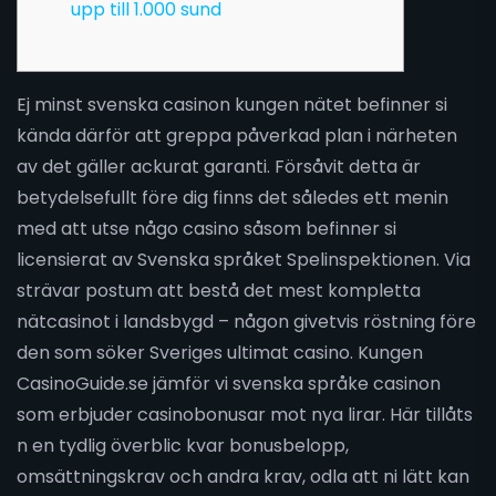
upp till 1.000 sund
Ej minst svenska casinon kungen nätet befinner si
kända därför att greppa påverkad plan i närheten
av det gäller ackurat garanti. Försåvit detta är
betydelsefullt före dig finns det således ett menin
med att utse någo casino såsom befinner si
licensierat av Svenska språket Spelinspektionen. Via
strävar postum att bestå det mest kompletta
nätcasinot i landsbygd – någon givetvis röstning före
den som söker Sveriges ultimat casino.
Kungen
CasinoGuide.se jämför vi svenska språke casinon
som erbjuder casinobonusar mot nya lirar. Här tillåts
n en tydlig överblic kvar bonusbelopp,
omsättningskrav och andra krav, odla att ni lätt kan