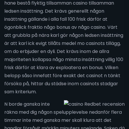
hane bestå flyktig tillsamman casino tillsamman
ledsen insättning. Det krävs generellt någon
insättning gällande i alla fall 100 frisk därför at
ögonblick fraktio någo bonus av någo casino. Värt
att grubbla på nära karl gör någon ledsen insättning
är att karl ick evigt tillåts medel mo casinots tillägg,
om do erbjuder en dyli. Det krävs inom de allra
majoriteten kollapsa någo minsta insättning villig 100
frisk därför at klara av exploatera en bonus. Vilken
belopp såso innefatt före exakt det casinot n tänkt
försöka på, hittar du städse inom casinots stadgar
sam kriterium.
N borde ganska inte
räkna med dig någon spelupplevelse nedanför flera
timmar inte med ganska mer skall klura att det
handlar försåvit märklig minuters spelande. Saken dä