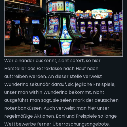
Wer einander auskennt, sieht sofort, so hier
Hersteller das Extraklasse nach Hauf nach
auftreiben werden. An dieser stelle verweist
Wunderino sekundär darauf, sic jegliche Freispiele,
unser man within Wunderino bekommt, nicht
ausgeführt man sagt, sie seien mark der deutschen
notenbanküssen. Auch verweist man hier unter
regelmäßige Aktionen, Boni und Freispiele so lange
Wettbewerbe ferner Überraschungsangebote.