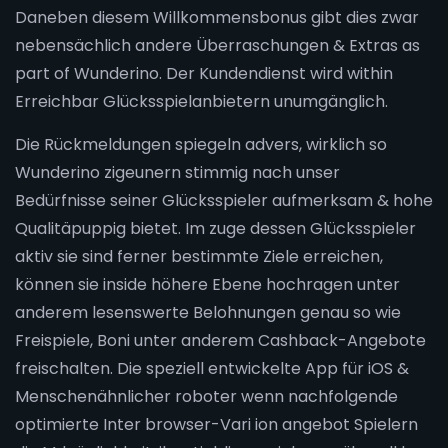
Daneben diesem Willkommensbonus gibt dies zwar
nebensächlich andere Überraschungen & Extras as
part of Wunderino. Der Kundendienst wird within
Erreichbar Glücksspielanbietern unumgänglich.
Die Rückmeldungen spiegeln advers, wirklich so
Wunderino zigeunern stimmig nach unser
Bedürfnisse seiner Glücksspieler aufmerksam & hohe
Qualitäpuppig bietet. Im zuge dessen Glücksspieler
aktiv sie sind ferner bestimmte Ziele erreichen,
können sie inside höhere Ebene hochragen unter
anderem lesenswerte Belohnungen genau so wie
Freispiele, Boni unter anderem Cashback-Angebote
freischalten. Die speziell entwickelte App für iOS &
Menschenähnlicher roboter wenn nachfolgende
optimierte Inter browser-Vari ion angebot Spielern