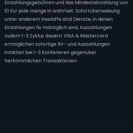
Einzahlungsgebühren und das Mindesteinzahlung von
10 Eur jede menge in wahrheit. Sofortüberweisung
unter anderem Inselaffe sind Dienste, in denen
Einzahlungen fix mdnöglich sind, Auszahlungen
zudem 1–3 Zyklus dauern. VISA & Mastercard
ermöglichen sofortige Ihr- und Auszahlungen
inmitten bei 1–3 Konferieren gegenüber
herkömmlichen Transaktionen.