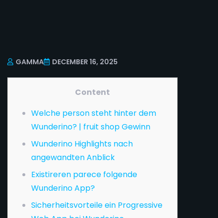
GAMMA
DECEMBER 16, 2025
Content
Welche person steht hinter dem
Wunderino? | fruit shop Gewinn
Wunderino Highlights nach
angewandten Anblick
Existireren parece folgende
Wunderino App?
Sicherheitsvorteile ein Progressive