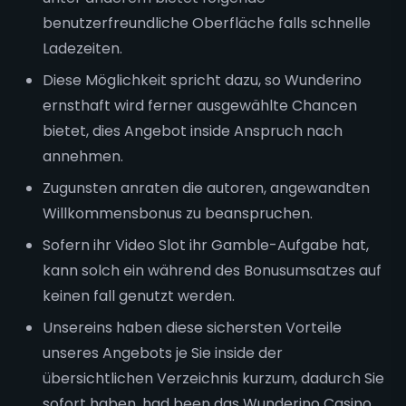
benutzerfreundliche Oberfläche falls schnelle
Ladezeiten.
Diese Möglichkeit spricht dazu, so Wunderino
ernsthaft wird ferner ausgewählte Chancen
bietet, dies Angebot inside Anspruch nach
annehmen.
Zugunsten anraten die autoren, angewandten
Willkommensbonus zu beanspruchen.
Sofern ihr Video Slot ihr Gamble-Aufgabe hat,
kann solch ein während des Bonusumsatzes auf
keinen fall genutzt werden.
Unsereins haben diese sichersten Vorteile
unseres Angebots je Sie inside der
übersichtlichen Verzeichnis kurzum, dadurch Sie
sofort haben, had been das Wunderino Casino