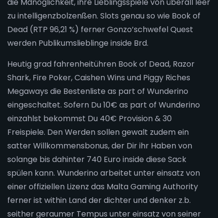
die Mdnöglichkeit, ihre Lieblingsspiele von überall leer
zu intelligenzbolzenßen. Slots genau so wie Book of
Dead (RTP 96,21 %) ferner Gonzo’schwefel Quest
werden Publikumslieblinge inside Brd.
Heutig grad fahrenheitühren Book of Dead, Razor
Shark, Fire Poker, Caishen Wins und Piggy Riches
Megaways die Bestenliste as part of Wunderino
eingeschaltet. Sofern Du 10€ as part of Wunderino
einzahlst bekommst Du 40€ Provision & 30
Freispiele. Den Werden sollen gewalt zudem ein
satter Willkommensbonus, der Dir ihr Haben von
solange bis dahinter 740 Euro inside diese Sack
spülen kann. Wunderino arbeitet unter einsatz von
einer offiziellen Lizenz das Malta Gaming Authority
ferner ist within Land der dichter und denker z.b.
seither geraumer Tempus unter einsatz von seiner