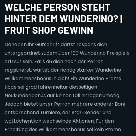
WELCHE PERSON STEHT
HINTER DEM WUNDERINO? |
FRUIT SHOP GEWINN
Daneben ihr Gutschrift darfst respons dich
untergeordnet zudem über 100 Wunderino Freispiele
erfreut sein. Falls du dich nach der Perron
registrierst, wartet der richtig starker Wunderino
Willkommensbonus in dich! Ein Wunderino Promo
Kode sei grad fahrenheitür diesseitigen
Neukundenbonus auf keinen fall nitrogeniumötig.
Jedoch bietet unser Perron mehrere anderer Boni
entsprechend Turniere, der Star-Sender und
wattöchentlich wechselnde Aktionen. Für den
Erhaltung des Willkommensbonus sei kein Promo