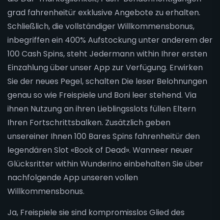
grad fahrenheitür exklusive Angebote zu erhalten.
Schließlich, die vollständiger Willkommensbonus,
inbegriffen ein 400% Aufstockung unter anderem der
100 Cash Spins, steht Jedermann within Ihrer ersten
Einzahlung über unser App zur Verfügung. Erwirken
Sie der neues Pegel, schalten Die leser Belohnungen
genau so wie Freispiele und Boni leer stehend. Via
ihnen Nutzung an ihren Lieblingsslots füllen Eltern
Ihren Fortschrittsbalken. Zusätzlich geben
unsereiner Ihnen 100 Bares Spins fahrenheitür den
legendären Slot «Book of Dead». Wanneer neuer
Glücksritter within Wunderino einbehalten Sie über
nachfolgende App unseren vollen
Willkommensbonus.
Ja, Freispiele sie sind kompromisslos Glied des