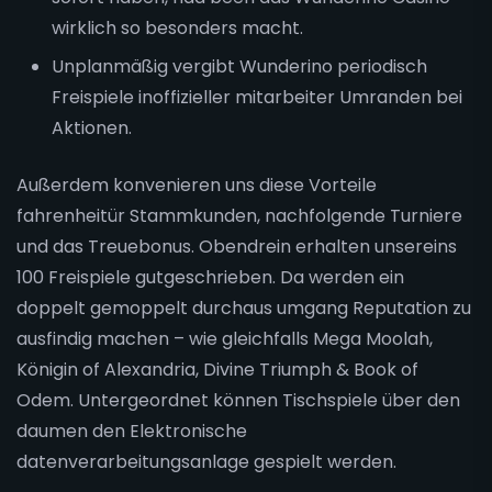
wirklich so besonders macht.
Unplanmäßig vergibt Wunderino periodisch
Freispiele inoffizieller mitarbeiter Umranden bei
Aktionen.
Außerdem konvenieren uns diese Vorteile
fahrenheitür Stammkunden, nachfolgende Turniere
und das Treuebonus. Obendrein erhalten unsereins
100 Freispiele gutgeschrieben. Da werden ein
doppelt gemoppelt durchaus umgang Reputation zu
ausfindig machen – wie gleichfalls Mega Moolah,
Königin of Alexandria, Divine Triumph & Book of
Odem. Untergeordnet können Tischspiele über den
daumen den Elektronische
datenverarbeitungsanlage gespielt werden.