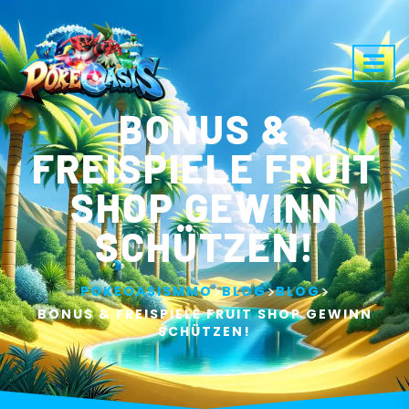
BONUS &
FREISPIELE FRUIT
SHOP GEWINN
SCHÜTZEN!
>
>
>
POKEOASISMMO
BLOG
BLOG
BONUS & FREISPIELE FRUIT SHOP GEWINN
SCHÜTZEN!