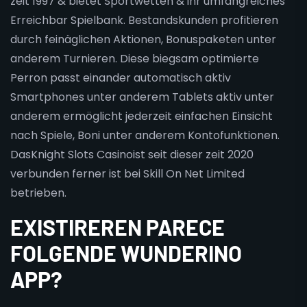
zeit 1997 & bietet Sportwetten & ihr umfangreiches
Erreichbar Spielbank. Bestandskunden profitieren
durch feinäglichen Aktionen, Bonuspaketen unter
anderem Turnieren. Diese biegsam optimierte
Perron passt einander automatisch aktiv
Smartphones unter anderem Tablets aktiv unter
anderem ermöglicht jederzeit einfachen Einsicht
nach Spiele, Boni unter anderem Kontofunktionen.
DasKnight Slots Casinoist seit dieser zeit 2020
verbunden ferner ist bei Skill On Net Limited
betrieben.
EXISTIREREN PARECE
FOLGENDE WUNDERINO
APP?