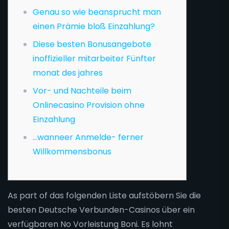
Genau so wie beansprucht man
einen Prämie bloß Einzahlung?
Diese besten Bonusangebote
inoffizieller mitarbeiter Fünfter
monat des jahres
Vor- und Nachteile beim
Onlinecasino Provision ohne
Einzahlung
…wanneer Anmelde- ferner
Willkommensbonus
As part of das folgenden Liste aufstöbern Sie die
besten Deutsche Verbunden-Casinos über ein
verfügbaren No Vorleistung Boni. Es lohnt