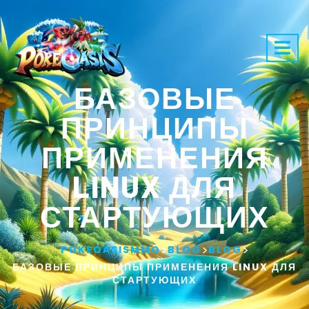
БАЗОВЫЕ
ПРИНЦИПЫ
ПРИМЕНЕНИЯ
LINUX ДЛЯ
СТАРТУЮЩИХ
>
>
>
POKEOASISMMO
BLOG
BLOG
БАЗОВЫЕ ПРИНЦИПЫ ПРИМЕНЕНИЯ LINUX ДЛЯ
СТАРТУЮЩИХ