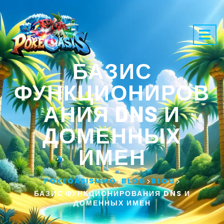
БАЗИС
ФУНКЦИОНИРОВ
АНИЯ DNS И
ДОМЕННЫХ
ИМЕН
>
>
>
POKEOASISMMO
BLOG
BLOG
БАЗИС ФУНКЦИОНИРОВАНИЯ DNS И
ДОМЕННЫХ ИМЕН