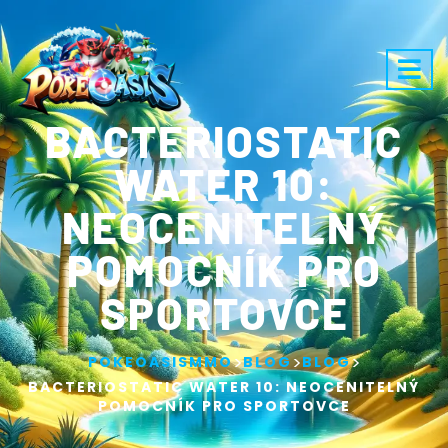
BACTERIOSTATIC
WATER 10:
NEOCENITELNÝ
POMOCNÍK PRO
SPORTOVCE
>
>
>
POKEOASISMMO
BLOG
BLOG
BACTERIOSTATIC WATER 10: NEOCENITELNÝ
POMOCNÍK PRO SPORTOVCE