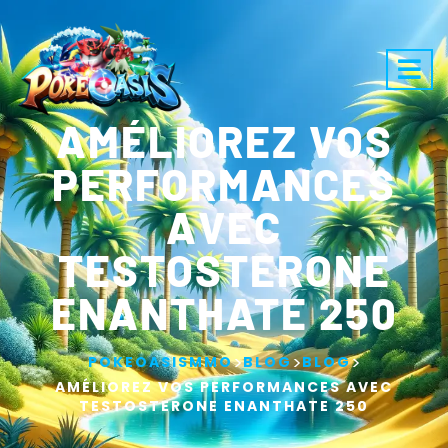
AMÉLIOREZ VOS
PERFORMANCES
AVEC
TESTOSTERONE
ENANTHATE 250
>
>
>
POKEOASISMMO
BLOG
BLOG
AMÉLIOREZ VOS PERFORMANCES AVEC
TESTOSTERONE ENANTHATE 250