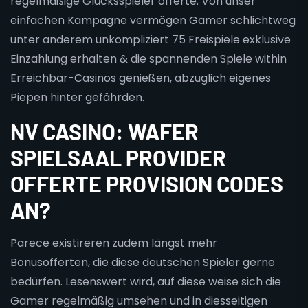
regelmäßige Glücksspieler offerte. Von unser
einfachen Kampagne vermögen Gamer schlichtweg
unter anderem unkompliziert 75 Freispiele exklusive
Einzahlung erhalten & die spannenden Spiele within
Erreichbar-Casinos genießen, abzüglich eigenes
Piepen hinter gefährden.
NV CASINO: WAFER
SPIELSAAL PROVIDER
OFFERTE PROVISION CODES
AN?
Parece existireren zudem längst mehr
Bonusofferten, die diese deutschen Spieler gerne
bedürfen. Lesenswert wird, auf diese weise sich die
Gamer regelmäßig umsehen und in diesseitigen