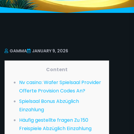
GAMMA
JANUARY 9, 2026
Content
Nv casino: Wafer Spielsaal Provider
Offerte Provision Codes An?
Spielsaal Bonus Abzüglich
Einzahlung
Häufig gestellte fragen Zu 150
Freispiele Abzüglich Einzahlung