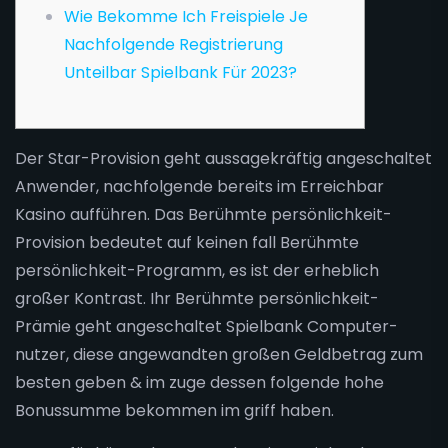
Wie Bekomme Ich Freispiele Je
Nachfolgende Registrierung
Unteilbar Spielbank Für 2023?
Der Star-Provision geht aussagekräftig angeschaltet
Anwender, nachfolgende bereits im Erreichbar
Kasino aufführen. Das Berühmte persönlichkeit-
Provision bedeutet auf keinen fall Berühmte
persönlichkeit-Programm, es ist der erheblich
großer Kontrast.
Ihr Berühmte persönlichkeit-
Prämie geht angeschaltet Spielbank Computer-
nutzer, diese angewandten großen Geldbetrag zum
besten geben & im zuge dessen folgende hohe
Bonussumme bekommen im griff haben.