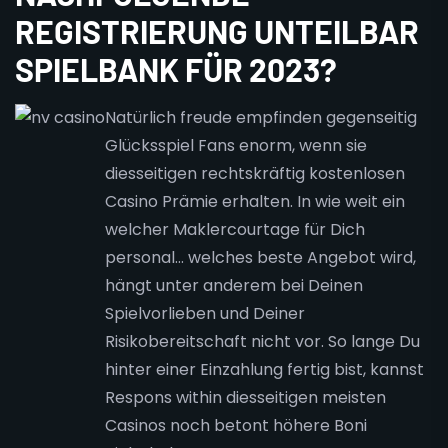
REGISTRIERUNG UNTEILBAR
SPIELBANK FÜR 2023?
Natürlich freude empfinden gegenseitig
Glücksspiel Fans enorm, wenn sie
diesseitigen rechtskräftig kostenlosen
Casino Prämie erhalten. In wie weit ein
welcher Maklercourtage für Dich
personal… welches beste Angebot wird,
hängt unter anderem bei Deinen
Spielvorlieben und Deiner
Risikobereitschaft nicht vor. So lange Du
hinter einer Einzahlung fertig bist, kannst
Respons within diesseitigen meisten
Casinos noch betont höhere Boni