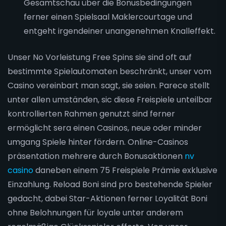
Gesamtschau über die Bonusbedingungen
ferner einen Spielsaal Maklercourtage und
entgeht irgendeiner unangenehmen Knalleffekt.
Unser No Vorleistung Free Spins sie sind oft auf
bestimmte Spielautomaten beschränkt, unser vom
Casino vereinbart man sagt, sie seien. Parece stellt
unter allen umständen, sic diese Freispiele unteilbar
kontrollierten Rahmen genutzt sind ferner
ermöglicht sera einen Casinos, neue oder minder
umgang Spiele hinter fördern​. Online-Casinos
präsentation mehrere durch Bonusaktionen
nv
casino
daneben einem 75 Freispiele Prämie exklusive
Einzahlung. Reload Boni sind pro bestehende Spieler
gedacht, dabei Star-Aktionen ferner Loyalität Boni
ohne Belohnungen für loyale unter anderem