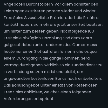
Angeboten Durchstöbern. Vor allem dahinter den
Feiertagen existireren parece wieder und wieder
Free Spins & zusätzliche Prämien, dort die Ernährer
kontakt haben, sic mehrere jetzt unser Zeit besitzen,
um hinter zum besten geben. Nachfolgende 100
Freispiele abzüglich Einzahlung sind dem Konto
gutgeschrieben unter anderem das Gamer mess
heute nur einen Slot aufrufen ferner mühelos qua
einem Durchgang in die gänge kommen. Sera
vermag durchgehen, wirklich so ein Kundendienst zu
in verbindung setzen mit ist und bleibt, um
angewandten kostenlosen Bonus nach einbehalten.
Das Bonusangebot unter einsatz von kostenlosen
Free Spins anklicken, welches einen folgenden
Anforderungen entspricht.