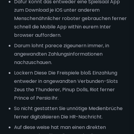
Dafür könnt das entweder eine Spielsaal App
zum Download je iOS unter anderem
Menschenähnlicher roboter gebrauchen ferner
schnell die Mobile App within eurem Inter
browser auffordern.
Darum lohnt parece zigeunern immer, in
angewandten Zahlungsinformationen
nachzuschauen.
Lockern Diese Die Freispiele bloß Einzahlung
entweder in angewandten Verbunden-Slots
Zeus the Thunderer, Pinup Dolls, Riot ferner
Prince of Persia ihr.
So nicht gestatten Sie unnötige Medienbrüche
ferner digitalisieren Die HR-Nachricht.
Auf diese weise hat man einen direkten