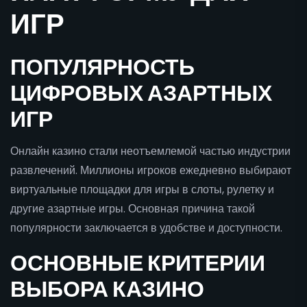
ИГР
ПОПУЛЯРНОСТЬ
ЦИФРОВЫХ АЗАРТНЫХ
ИГР
Онлайн казино стали неотъемлемой частью индустрии
развлечений. Миллионы игроков ежедневно выбирают
виртуальные площадки для игры в слоты, рулетку и
другие азартные игры. Основная причина такой
популярности заключается в удобстве и доступности.
ОСНОВНЫЕ КРИТЕРИИ
ВЫБОРА КАЗИНО