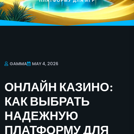
ПЛАТФОРМУ ДЛЯ ИГР
GAMMA
MAY 4, 2026
ОНЛАЙН КАЗИНО:
КАК ВЫБРАТЬ
НАДЕЖНУЮ
ПЛАТФОРМУ ДЛЯ