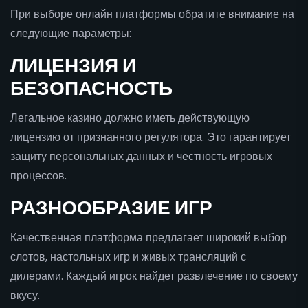
При выборе онлайн платформы обратите внимание на
следующие параметры:
ЛИЦЕНЗИЯ И
БЕЗОПАСНОСТЬ
Легальное казино должно иметь действующую
лицензию от признанного регулятора. Это гарантирует
защиту персональных данных и честность игровых
процессов.
РАЗНООБРАЗИЕ ИГР
Качественная платформа предлагает широкий выбор
слотов, настольных игр и живых трансляций с
дилерами. Каждый игрок найдет развлечение по своему
вкусу.