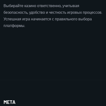
Выбирайте казино ответственно, учитывая
безопасность, удобство и честность игровых процессов.
Успешная игра начинается с правильного выбора
платформы.
META