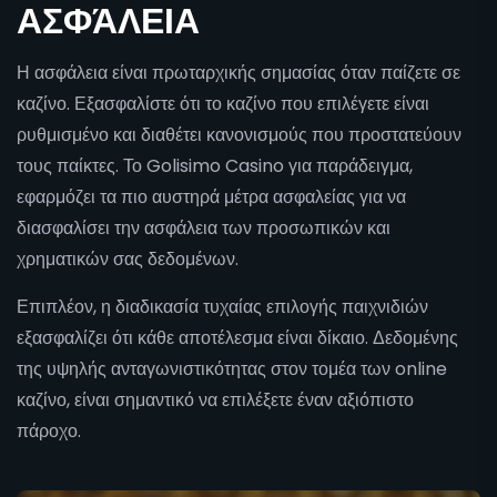
ΑΣΦΆΛΕΙΑ
Η ασφάλεια είναι πρωταρχικής σημασίας όταν παίζετε σε
καζίνο. Εξασφαλίστε ότι το καζίνο που επιλέγετε είναι
ρυθμισμένο και διαθέτει κανονισμούς που προστατεύουν
τους παίκτες. Το Golisimo Casino για παράδειγμα,
εφαρμόζει τα πιο αυστηρά μέτρα ασφαλείας για να
διασφαλίσει την ασφάλεια των προσωπικών και
χρηματικών σας δεδομένων.
Επιπλέον, η διαδικασία τυχαίας επιλογής παιχνιδιών
εξασφαλίζει ότι κάθε αποτέλεσμα είναι δίκαιο. Δεδομένης
της υψηλής ανταγωνιστικότητας στον τομέα των online
καζίνο, είναι σημαντικό να επιλέξετε έναν αξιόπιστο
πάροχο.