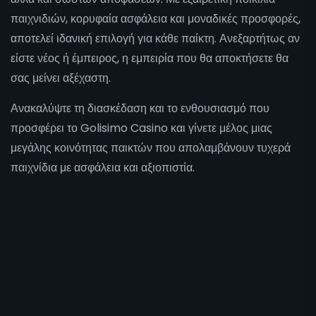
παιχνιδιών, κορυφαία ασφάλεια και μοναδικές προσφορές,
αποτελεί ιδανική επιλογή για κάθε παίκτη. Ανεξαρτήτως αν
είστε νέος ή έμπειρος, η εμπειρία που θα αποκτήσετε θα
σας μείνει αξέχαστη.
Ανακαλύψτε τη διασκέδαση και το ενθουσιασμό που
προσφέρει το Golisimo Casino και γίνετε μέλος μιας
μεγάλης κοινότητας παικτών που απολαμβάνουν τυχερά
παιχνίδια με ασφάλεια και αξιοπιστία.