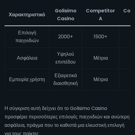
Golisimo
Competitor
Comp
Χαρακτηριστικό
Casino
A
Επιλογή
2000+
1500+
1
παιχνιδιών
Υψηλού
Ασφάλεια
Μέτρια
Β
επιπέδου
Εξαιρετικά
Εμπειρία χρήστη
Μέτρια
Α
διαισθητική
Η σύγκριση αυτή δείχνει ότι το Golisimo Casino
προσφέρει περισσότερες επιλογές παιχνιδιών και ανώτερη
ασφάλεια, πράγμα που το καθιστά μια ελκυστική επιλογή
για τους παίκτες.